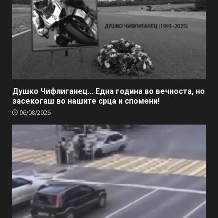
Душко Чифлиганец… Eдна година во вечноста, но
засекогаш во нашите срца и спомени!
06/08/2026