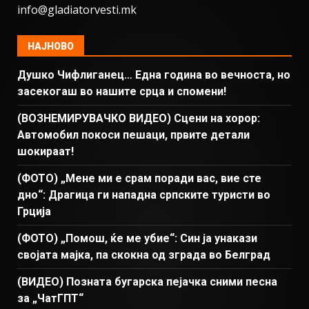
info@gladiatorvesti.mk
НАЈНОВО
Душко Чифлиганец… Eдна година во вечноста, но
засекогаш во нашите срца и спомени!
(ВОЗНЕМИРУВАЧКО ВИДЕО) Сцени на хорор:
Автомобил покоси пешаци, првите детали
шокираат!
(ФОТО) „Мене ми е срам поради вас, вие сте
дно“: Драгица ги нападна српските туристи во
Грција
(ФОТО) „Помош, ќе ме убие“: Син ја унакази
својата мајка, па скокна од зграда во Белград
(ВИДЕО) Позната бугарска пејачка сними песна
за „ЧатГПТ“