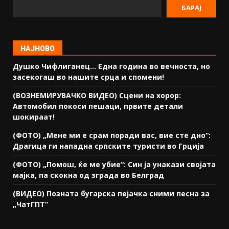
БАРАЈ
НАЈНОВО
Душко Чифлиганец… Eдна година во вечноста, но
засекогаш во нашите срца и спомени!
(ВОЗНЕМИРУВАЧКО ВИДЕО) Сцени на хорор:
Автомобил покоси пешаци, првите детали
шокираат!
(ФОТО) „Мене ми е срам поради вас, вие сте дно“:
Драгица ги нападна српските туристи во Грција
(ФОТО) „Помош, ќе ме убие“: Син ја унакази својата
мајка, па скокна од зграда во Белград
(ВИДЕО) Позната бугарска пејачка сними песна за
„ЧатГПТ“