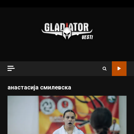
анастасија смилевска