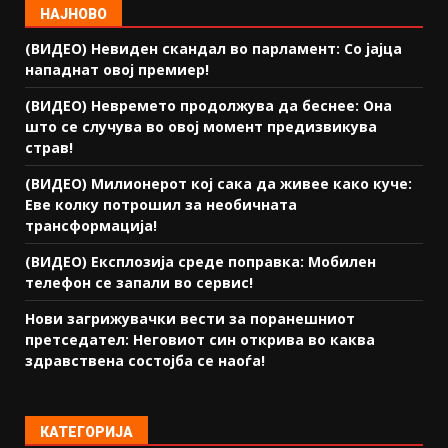
НАЈНОВО
(ВИДЕО) Невиден скандал во парламент: Со јајца
нападнат овој премиер!
(ВИДЕО) Невремето продолжува да беснее: Она
што се случува во овој момент предизвикува
страв!
(ВИДЕО) Милионерот кој сака да живее како куче:
Еве колку потрошил за необичната
трансформација!
(ВИДЕО) Експлозија среде поправка: Мобилен
телефон се запали во сервис!
Нови загрижувачки вести за поранешниот
претседател: Неговиот син открива во каква
здравствена состојба се наоѓа!
КАТЕГОРИЈА