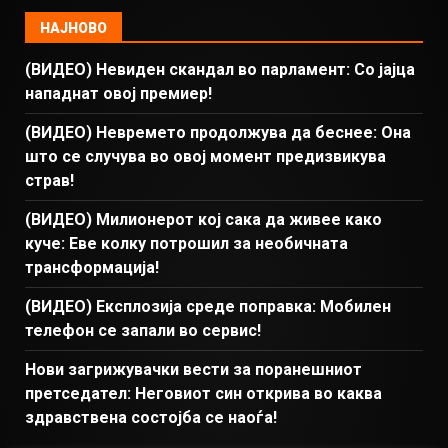
НАЈНОВО
(ВИДЕО) Невиден скандал во парламент: Со јајца
нападнат овој премиер!
(ВИДЕО) Невремето продолжува да беснее: Она
што се случува во овој момент предизвикува
страв!
(ВИДЕО) Милионерот кој сака да живее како
куче: Еве колку потрошил за необичната
трансформација!
(ВИДЕО) Експлозија среде поправка: Мобилен
телефон се запали во сервис!
Нови загрижувачки вести за поранешниот
претседател: Неговиот син открива во каква
здравствена состојба се наоѓа!