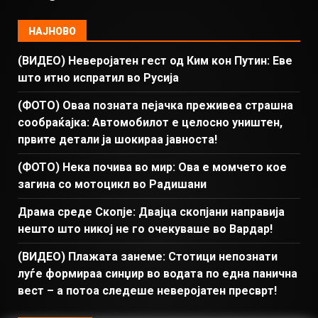
НАЈНОВО
(ВИДЕО) Неверојатен гест од Ким кон Путин: Еве
што итно испратил во Русија
(ФОТО) Оваа позната пејачка преживеа страшна
сообраќајка: Автомобилот е целосно уништен,
првите детали ја шокираа јавноста!
(ФОТО) Нека почива во мир: Ова е момчето кое
загина со мотоцикл во Радишани
Драма среде Скопје: Двајца скопјани направија
нешто што никој не го очекуваше во Вардар!
(ВИДЕО) Плажата занеме: Стотици непознати
луѓе формираа синџир во водата по една панична
вест – а потоа следеше неверојатен пресврт!