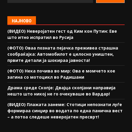
НАЈНОВО
(ВИДЕО) Неверојатен гест од Ким кон Путин: Еве
што итно испратил во Русија
(ФОТО) Оваа позната пејачка преживеа страшна
сообраќајка: Автомобилот е целосно уништен,
првите детали ја шокираа јавноста!
(ФОТО) Нека почива во мир: Ова е момчето кое
загина со мотоцикл во Радишани
Драма среде Скопје: Двајца скопјани направија
нешто што никој не го очекуваше во Вардар!
(ВИДЕО) Плажата занеме: Стотици непознати луѓе
формираа синџир во водата по една панична вест
– а потоа следеше неверојатен пресврт!