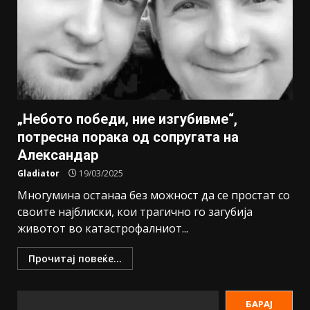
„Небото победи, ние изгубивме“,
потресна порака од сопругата на
Александар
Gladiator
19/03/2025
Многумина останаа без можност да се простат со
своите најблиски, кои трагично го загубија
животот во катастрофалниот...
Прочитај повеќе...
БАРАЈ