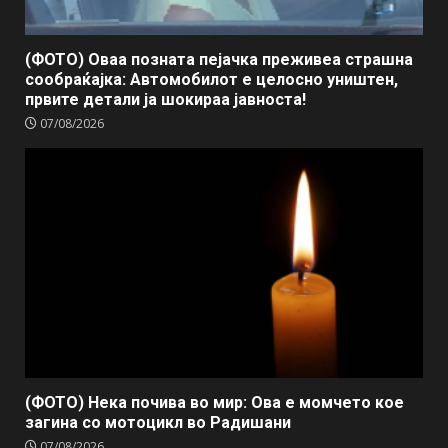
(ФОТО) Оваа позната пејачка преживеа страшна
сообраќајка: Автомобилот е целосно уништен,
првите детали ја шокираа јавноста!
07/08/2026
(ФОТО) Нека почива во мир: Ова е момчето кое
загина со мотоцикл во Радишани
07/08/2026