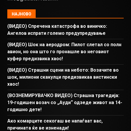
НАЈНОВО
(ВИДЕО) Спречена катастрофа во виничко:
Ангелов испрати големо предупредување
(ВИДЕО) Шок на аеродром: Пилот слетал со полн
авион, но она што го пронашле во неговиот
куфер предизвика хаос!
(ВИДЕО) Страшни сцени на небото: Возачите во
шок, милиони скакулци предизвикаа вистински
хаос!
(ВОЗНЕМИРУВАЧКО ВИДЕО) Страшна трагедија:
19-годишен возач со „Ауди“ одзеде живот на 14-
годишно дете!
Ако комарците секогаш ве напаѓаат вас,
причината ќе ве изненади!