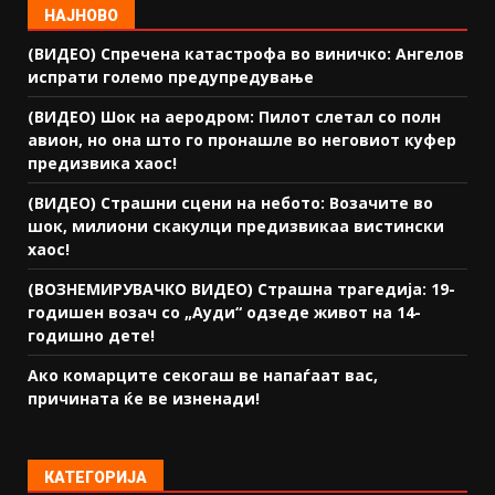
НАЈНОВО
(ВИДЕО) Спречена катастрофа во виничко: Ангелов
испрати големо предупредување
(ВИДЕО) Шок на аеродром: Пилот слетал со полн
авион, но она што го пронашле во неговиот куфер
предизвика хаос!
(ВИДЕО) Страшни сцени на небото: Возачите во
шок, милиони скакулци предизвикаа вистински
хаос!
(ВОЗНЕМИРУВАЧКО ВИДЕО) Страшна трагедија: 19-
годишен возач со „Ауди“ одзеде живот на 14-
годишно дете!
Ако комарците секогаш ве напаѓаат вас,
причината ќе ве изненади!
КАТЕГОРИЈА