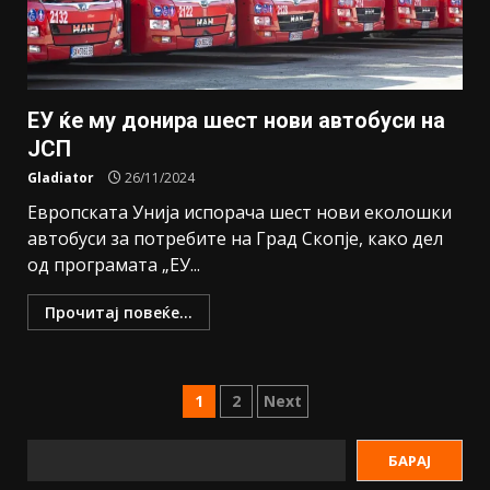
ЕУ ќе му донира шест нови автобуси на
ЈСП
Gladiator
26/11/2024
Европската Унија испорача шест нови еколошки
автобуси за потребите на Град Скопје, како дел
од програмата „ЕУ...
Прочитај повеќе...
1
2
Next
БАРАЈ