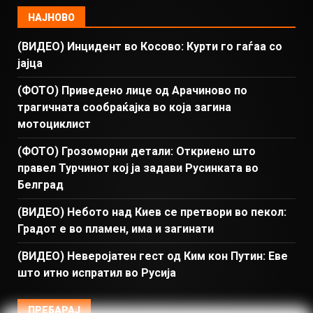
НАЈНОВО
(ВИДЕО) Инцидент во Косово: Курти го гаѓаа со
јајца
(ФОТО) Приведено лице од Арачиново по
трагичната сообраќајка во која загина
мотоциклист
(ФОТО) Грозоморни детали: Откриено што
правел Турчинот кој ја задави Русинката во
Белград
(ВИДЕО) Небото над Киев се претвори во пекол:
Градот е во пламен, има и загинати
(ВИДЕО) Неверојатен гест од Ким кон Путин: Еве
што итно испратил во Русија
ПРЕБАРАЈ