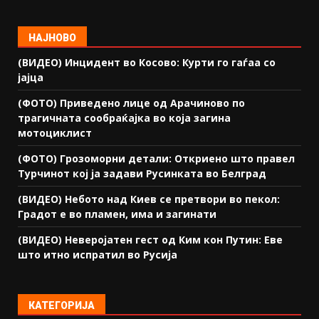
НАЈНОВО
(ВИДЕО) Инцидент во Косово: Курти го гаѓаа со
јајца
(ФОТО) Приведено лице од Арачиново по
трагичната сообраќајка во која загина
мотоциклист
(ФОТО) Грозоморни детали: Откриено што правел
Турчинот кој ја задави Русинката во Белград
(ВИДЕО) Небото над Киев се претвори во пекол:
Градот е во пламен, има и загинати
(ВИДЕО) Неверојатен гест од Ким кон Путин: Еве
што итно испратил во Русија
КАТЕГОРИЈА