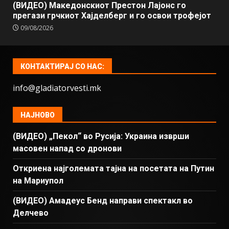
(ВИДЕО) Македонскиот Престон Лајонс го
прегази грчкиот Хајделберг и го освои трофејот
09/08/2026
КОНТАКТИРАЈ СО НАС:
info@gladiatorvesti.mk
НАЈНОВО
(ВИДЕО) „Пекол“ во Русија: Украина изврши
масовен напад со дронови
Откриена најголемата тајна на посетата на Путин
на Мариупол
(ВИДЕО) Амадеус Бенд направи спектакл во
Делчево