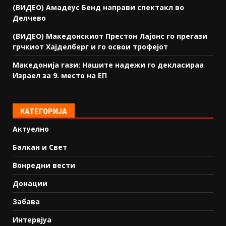
(ВИДЕО) Амадеус Бенд направи спектакл во
Делчево
(ВИДЕО) Македонскиот Престон Лајонс го прегази
грчкиот Хајделберг и го освои трофејот
Македонија гази: Нашите надежи го декласираа
Израел за 9. место на ЕП
КАТЕГОРИЈА
Актуелно
Балкан и Свет
Вонредни вести
Донации
Забава
Интервјуа