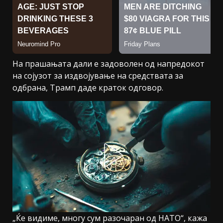
На прашањата дали е задоволен од напредокот
на сојузот за издвојување на средствата за
одбрана, Трамп даде краток одговор.
„Ќе видиме, многу сум разочаран од НАТО“, кажа