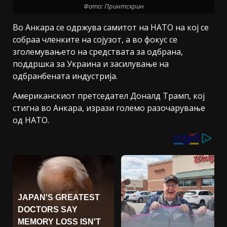
Фото: Принтскрин
Во Анкара се одржува самитот на НАТО на кој се
собраа членките на сојузот, а во фокус се
зголемувањето на средствата за одбрана,
поддршка за Украина и засилување на
одбранбената индустрија.
Американскиот претседател Доналд Трамп, кој
стигна во Анкара, изрази големо разочарување
од НАТО.