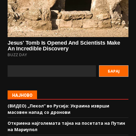
БАРАЈ
НАЈНОВО
(ВИДЕО) „Пекол“ во Русија: Украина изврши
масовен напад со дронови
Откриена најголемата тајна на посетата на Путин
на Мариупол