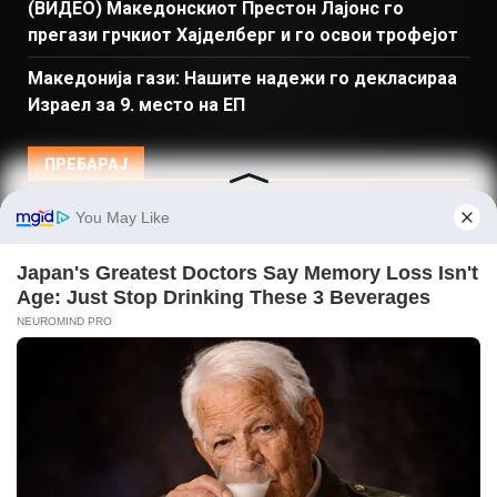
(ВИДЕО) Македонскиот Престон Лајонс го
прегази грчкиот Хајделберг и го освои трофејот
Македонија гази: Нашите надежи го декласираа
Израел за 9. место на ЕП
ПРЕБАРАЈ
Македонија
Балкан и Свет
Спорт
Магазин
Најново
Донации
© Copyright 2026 Gladiator - Powered by dbT18
|
DarkNews
by AF themes.