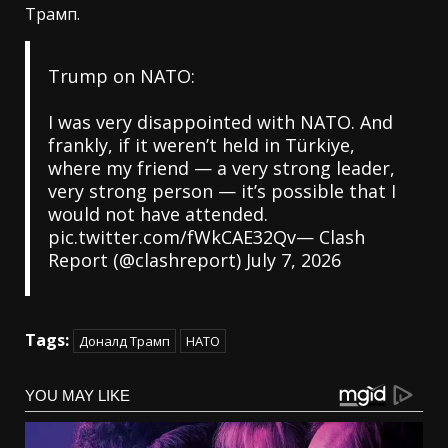
Трамп.
Trump on NATO:
I was very disappointed with NATO. And
frankly, if it weren’t held in Türkiye,
where my friend — a very strong leader,
very strong person — it’s possible that I
would not have attended.
pic.twitter.com/fWkCAE32Qv
— Clash
Report (@clashreport)
July 7, 2026
Tags:
Доналд Трамп
НАТО