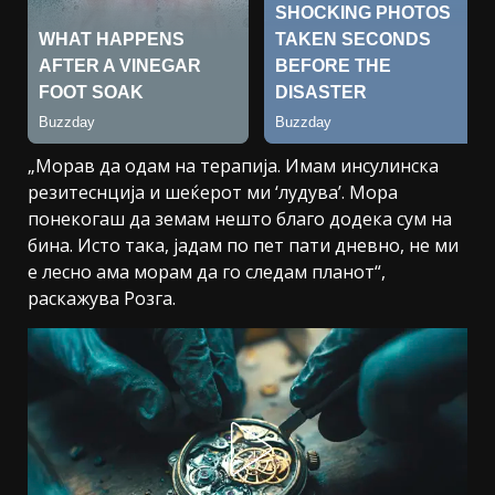
„Морав да одам на терапија. Имам инсулинска
резитеснција и шеќерот ми ‘лудува’. Мора
понекогаш да земам нешто благо додека сум на
бина. Исто така, јадам по пет пати дневно, не ми
е лесно ама морам да го следам планот“,
раскажува Розга.