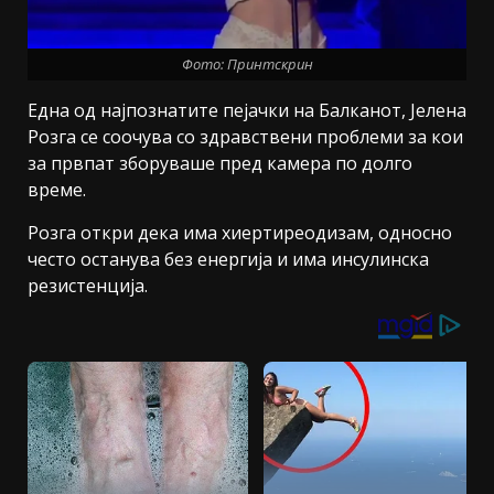
Фото: Принтскрин
Една од најпознатите пејачки на Балканот, Јелена
Розга се соочува со здравствени проблеми за кои
за првпат зборуваше пред камера по долго
време.
Розга откри дека има хиертиреодизам, односно
често останува без енергија и има инсулинска
резистенција.