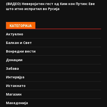
(ВИДЕО) Неверојатен гест од Ким кон Путин: Еве
што итно испратил во Русија
КАТЕГОРИЈА
Актуелно
Балкан и Свет
Вонредни вести
Донации
Забава
Интервјуа
Истакнато
Магазин
Македонија