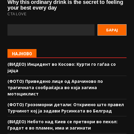
БАРАЈ
НАЈНОВО
(ВИДЕО) Инцидент во Косово: Курти го гаѓаа со
јајца
(ФОТО) Приведено лице од Арачиново по
трагичната сообраќајка во која загина
мотоциклист
(ФОТО) Грозоморни детали: Откриено што правел
Турчинот кој ја задави Русинката во Белград
(ВИДЕО) Небото над Киев се претвори во пекол:
Градот е во пламен, има и загинати