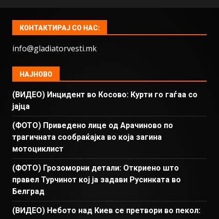
КОНТАКТИРАЈ СО НАС:
info@gladiatorvesti.mk
НАЈНОВО
(ВИДЕО) Инцидент во Косово: Курти го гаѓаа со
јајца
(ФОТО) Приведено лице од Арачиново по
трагичната сообраќајка во која загина
мотоциклист
(ФОТО) Грозоморни детали: Откриено што
правел Турчинот кој ја задави Русинката во
Белград
(ВИДЕО) Небото над Киев се претвори во пекол: