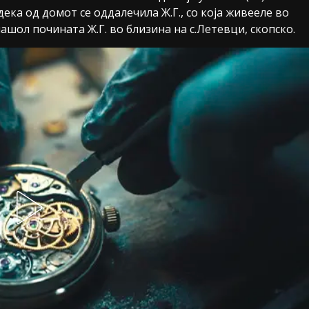
дека од домот се оддалечила Ж.Г., со која живееле во
онашол почината Ж.Г. во близина на с.Летевци, скопско.