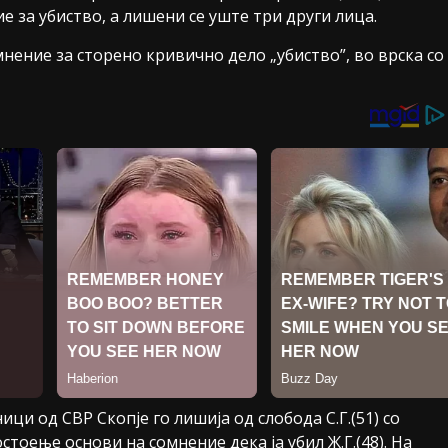
 за убиство, а лишени се уште три други лица.
нение за сторено кривично дело „убиство”, во врска со
ици од СВР Скопје го лишија од слобода С.Г.(51) со
стоење основи на сомнение дека ја убил Ж.Г.(48). На