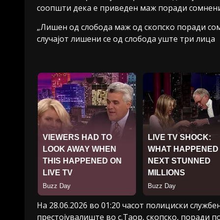
соопшти дека е приведен маж поради сомнение
„Лишен од слобода маж од скопско поради сом
случајот лишени се од слобода уште три лица
На 28.06.2026 во 01:20 часот полициски службен
престојувалиште во с.Таор, скопско, поради по