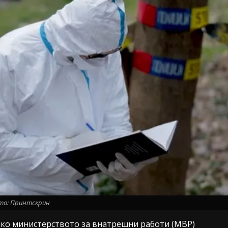
то: Принтскрин
како министерството за внатрешни работи (МВР)