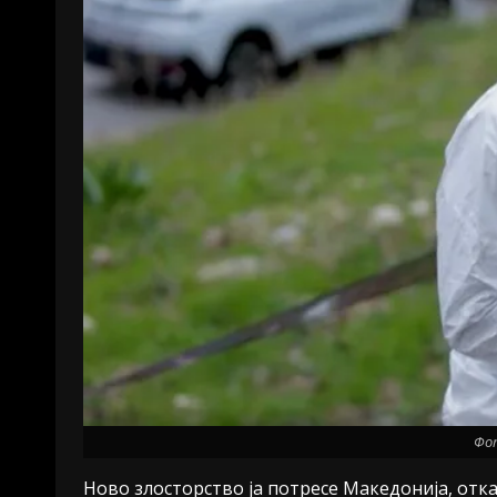
Фо
Ново злосторство ја потресе Македонија, от