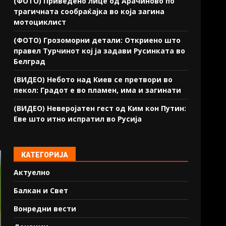
(ФОТО) Приведено лице од Арачиново по
трагичната сообраќајка во која загина
мотоциклист
(ФОТО) Грозоморни детали: Откриено што
правел Турчинот кој ја задави Русинката во
Белград
(ВИДЕО) Небото над Киев се претвори во
пекол: Градот е во пламен, има и загинати
(ВИДЕО) Неверојатен гест од Ким кон Путин:
Еве што итно испратил во Русија
КАТЕГОРИЈА
Актуелно
Балкан и Свет
Вонредни вести