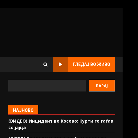
ГЛЕДАЈ ВО ЖИВО
БАРАЈ
НАЈНОВО
(ВИДЕО) Инцидент во Косово: Курти го гаѓаа
со јајца