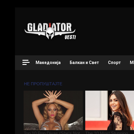
Македонија
Балкан и Свет
Спорт
М