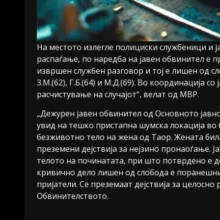
На местото излегле полициски службеници и ј
распаѓање, по наредба на јавен обвинител е пр
извршен службен разговор и тој е лишен од сло
З.М.(62), Г.Б.(64) и М.Д.(69). Во координација 
расчистување на случајот“, велат од МВР.
„Дежурен јавен обвинител од Основното јавн
увид на тешко пристапна шумска локација во 
безживотно тело на жена од Таор. Жената била
преземени дејствија за нејзино пронаоѓање. Ј
телото на починатата, при што потврдено е де
кривично дело лишен од слобода е поранешнио
пријатели. Се преземаат дејствија за целосно
Обвинителството.