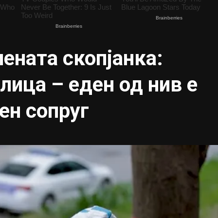
иената скопјанка:
лица – еден од нив е
ен сопруг