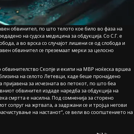
авен обвинител, по што телото кое било во фаза на
едадено на судска медицина за обдукција. Со С.Г. е
бода, а во врска со случајот лишени се од слобода и
со јавен обвинител се преземаат мерки за целосно
о обвинителство Скопје и екипи на МВР ноќеска вршеа
близина на селото Летевци, каде беше пронајдено
 пријавена за исчезната во петокот, по што беа
авниот обвинител издаде наредба за обдукција на
ка смртта е насилна. Под сомненија за сторено
т сопруг на жртвата, а задржани се и тројца негови
 расчистување на настанот“, се вели во соопштението на