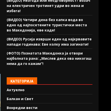
(ВИДЕО) Незгода или неодговорност? Возач
на електричен тротинет удри во жена и
избега!
(ВИДЕО) Четири дена без капка вода во
едно од најпосетените туристички места
во Македонија, еве каде!
(ВИДЕО) Русија изврши еден од најкрвавите
напади годинава: Еве колку има загинати!
(ФОТО) Познатата Македонка ја отвори
најболната рана: „Мислев дека ова никогаш
нема да го кажам“!
КАТЕГОРИЈА
Актуелно
Балкан и Свет
Вонредни вести