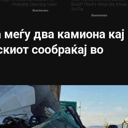
 меѓу два камиона кај
киот сообраќај во