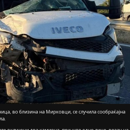
ница, во близина на Мирковци, се случила сообраќајна
ла.
ле вклучени два камиона, при што едно лице, возач на