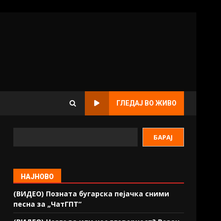
ГЛЕДАЈ ВО ЖИВО
БАРАЈ
НАЈНОВО
(ВИДЕО) Позната бугарска пејачка сними
песна за „ЧатГПТ“