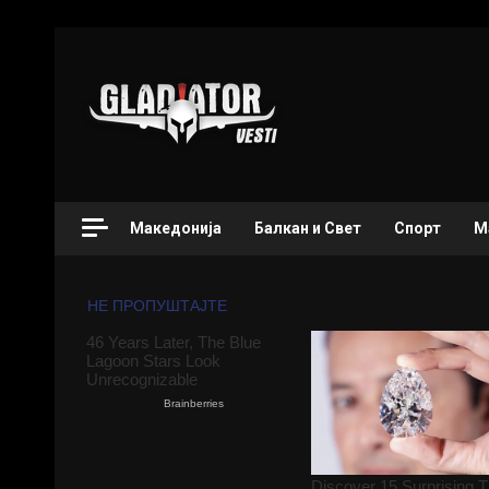
Македонија
Балкан и Свет
Спорт
М