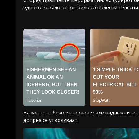
едното возило, се здобило со полесни телесни
На местото брзо интервенирале надлежните сл
допрва се утврдуваат.