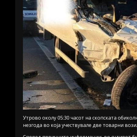
Утрово околу 05:30 часот на скопската обикол
незгода во која учествувале две товарни вози
Според првичните информации, во судирот би