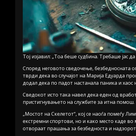
Тој изјавил: „Тоа беше судбина. Требаше јас да
Според неговото сведочење, безбедносната оп
тврди дека во случајот на Марија Едуарда пр
додал дека по падот настанала паника и хаос 
Сведокот исто така навел дека еден од враб
пристигнувањето на службите за итна помош.
„Мостот на Скелетот“, кој се наоѓа помеѓу Ли
екстремни спортови, но и како место каде во 
отвораат прашања за безбедноста и надзорот