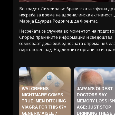
Во градот Лимеира во бразилската сојузна држа
несреќа за време на адреналинска активност 
Марија Едуарда Родригеш де Фреитас.
Несреќата се случила во моментот на подгото
Според првичните информации и сведоштва, м
сомневаат дека безбедносната опрема не бил
смртоносен пад. Надлежните органи го истражу