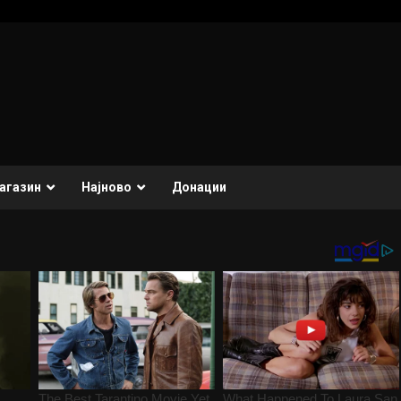
агазин
Најново
Донации