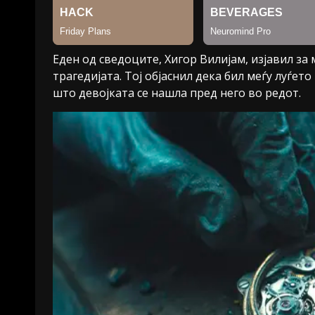
Еден од сведоците, Хигор Вилијам, изјавил за
трагедијата. Тој објаснил дека бил меѓу луѓет
што девојката се нашла пред него во редот.