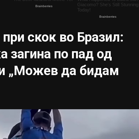
 при скок во Бразил:
а загина по пад од
ди „Можев да бидам