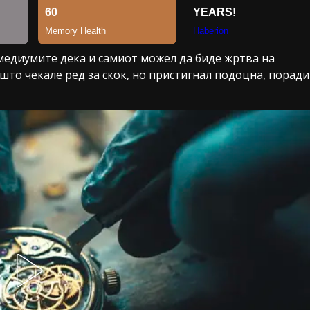
 медиумите дека и самиот можел да биде жртва на
о што чекале ред за скок, но пристигнал подоцна, поради