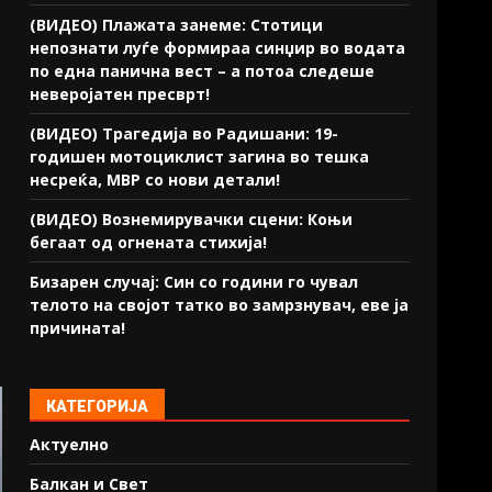
(ВИДЕО) Плажата занеме: Стотици
непознати луѓе формираа синџир во водата
по една панична вест – а потоа следеше
неверојатен пресврт!
(ВИДЕО) Трагедија во Радишани: 19-
годишен мотоциклист загина во тешка
несреќа, МВР со нови детали!
(ВИДЕО) Вознемирувачки сцени: Коњи
бегаат од огнената стихија!
Бизарен случај: Син со години го чувал
телото на својот татко во замрзнувач, еве ја
причината!
КАТЕГОРИЈА
Актуелно
Балкан и Свет