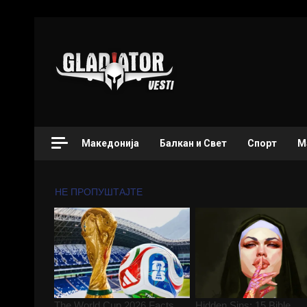
Македонија
Балкан и Свет
Спорт
М