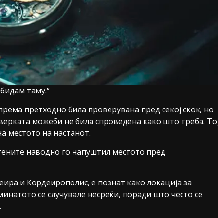
 бидам таму.“
рема претходно била проверувана пред секој скок, но
оверката можеби не била спроведена како што треба. То
на местото на настанот.
отените наводно го напуштил местото пред
меира и Кордеирополис, е познат како локација за
минатото се случувале несреќи, поради што често се
.