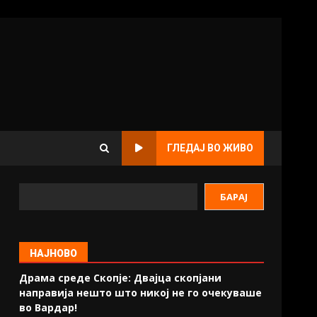
ГЛЕДАЈ ВО ЖИВО
БАРАЈ
НАЈНОВО
Драма среде Скопје: Двајца скопјани
направија нешто што никој не го очекуваше
во Вардар!