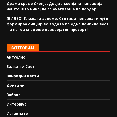
Драма среде Скопје: Двајца скопјани направија
нешто што никој не го очекуваше во Вардар!
(ВИДЕО) Плажата занеме: Стотици непознати луѓе
формираа синџир во водата по една панична вест
– а потоа следеше неверојатен пресврт!
КАТЕГОРИЈА
Актуелно
Балкан и Свет
Вонредни вести
Донации
Забава
Интервјуа
Истакнато