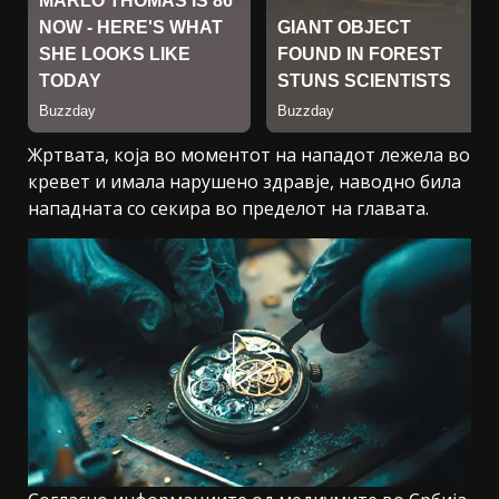
Жртвата, која во моментот на нападот лежела во
кревет и имала нарушено здравје, наводно била
нападната со секира во пределот на главата.