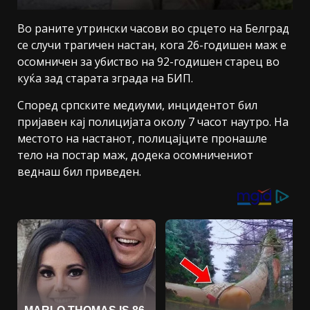
Во раните утрински часови во срцето на Белград
се случи трагичен настан, кога 26-годишен маж е
осомничен за убиство на 92-годишен старец во
куќа зад старата зграда на БИП.
Според српските медиуми, инцидентот бил
пријавен кај полицијата околу 7 часот наутро. На
местото на настанот, полицајците пронашле
тело на постар маж, додека осомничениот
веднаш бил приведен.