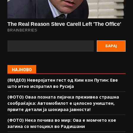
БАРАЈ
НАЈНОВО
(ВИДЕО) Неверојатен гест од Ким кон Путин: Еве
што итно испратил во Русија
(ФОТО) Оваа позната пејачка преживеа страшна
сообраќајка: Автомобилот е целосно уништен,
првите детали ја шокираа јавноста!
(ФОТО) Нека почива во мир: Ова е момчето кое
загина со мотоцикл во Радишани