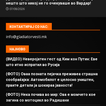
нешто што никој не го очекуваше во Вардар!
07/08/2026
КОНТАКТИРАЈ СО НАС:
info@gladiatorvesti.mk
НАЈНОВО
(ВИДЕО) Неверојатен гест од Ким кон Путин: Еве
што итно испратил во Русија
(ФОТО) Оваа позната пејачка преживеа страшна
сообраќајка: Автомобилот е целосно уништен,
првите детали ја шокираа јавноста!
(ФОТО) Нека почива во мир: Ова е момчето кое
загина со мотоцикл во Радишани