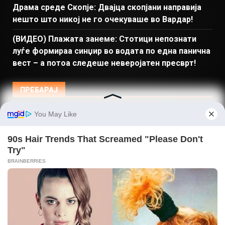
Драма среде Скопје: Двајца скопјани направија
нешто што никој не го очекуваше во Вардар!
(ВИДЕО) Плажата занеме: Стотици непознати
луѓе формираа синџир во водата по една панична
вест – а потоа следеше неверојатен пресврт!
ПРЕБАРАЈ
Македонија
Балкан и Свет
Спорт
Магазин
Најново
Донации
© Copyright 2026 Gladiator - Powered by dbT18
|
DarkNews
by AF themes.