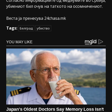
Согласно информациите од медиумите во Србија,
убиениот бил очув на таткото на осомничениот.
Веста ја пренесува 24chasa.mk
Tags:
Белград
убиство