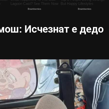
мош: Исчезнат е дедо