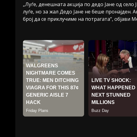
„Луѓе, денешната акција по дедо Јане од село Ј
луѓе, но за жал Дедо Јане не беше пронајден.
број да се приклучиме на потрагата“, објави 