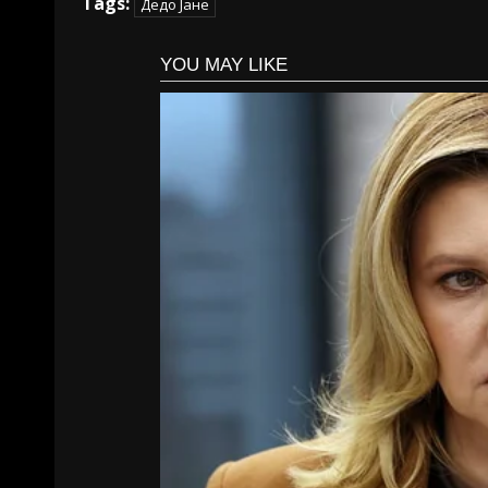
Tags:
Дедо Јане