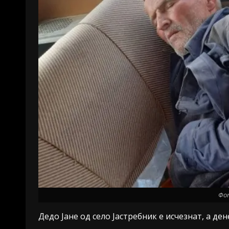
Фо
Дедо Јане од село Јастребник е исчезнат, а де