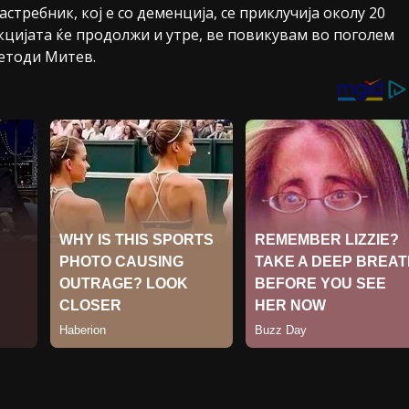
астребник, кој е со деменција, се приклучија околу 20
 Акцијата ќе продолжи и утре, ве повикувам во поголем
Методи Митев.