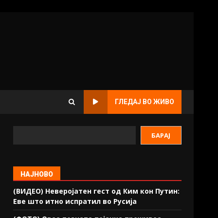
ГЛЕДАЈ ВО ЖИВО
БАРАЈ
НАЈНОВО
(ВИДЕО) Неверојатен гест од Ким кон Путин:
Еве што итно испратил во Русија