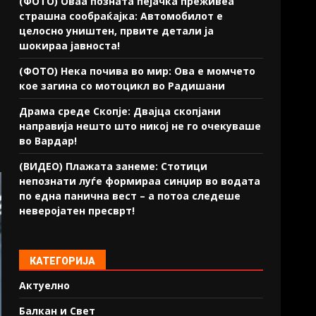
(ФОТО) Оваа позната пејачка преживеа
страшна сообраќајка: Автомобилот е
целосно уништен, првите детали ја
шокираа јавноста!
(ФОТО) Нека почива во мир: Ова е момчето
кое загина со мотоцикл во Радишани
Драма среде Скопје: Двајца скопјани
направија нешто што никој не го очекуваше
во Вардар!
(ВИДЕО) Плажата занеме: Стотици
непознати луѓе формираа синџир во водата
по една панична вест – а потоа следеше
неверојатен пресврт!
КАТЕГОРИЈА
Актуелно
Балкан и Свет