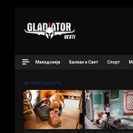
Македонија
Балкан и Свет
Спорт
М