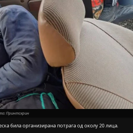
то: Принтскрин
неска била организирана потрага од околу 20 лица.