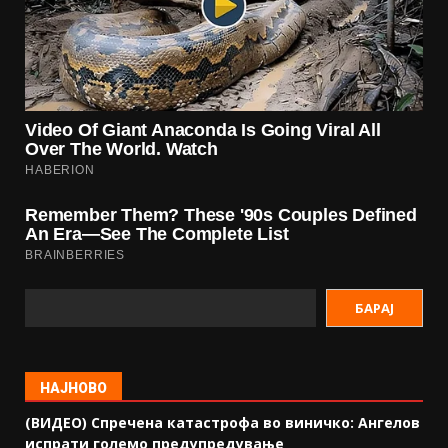
БАРАЈ
НАЈНОВО
(ВИДЕО) Спречена катастрофа во виничко: Ангелов
испрати големо предупредување