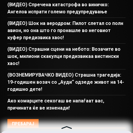
(ВИДЕО) Спречена катастрофа во виничко:
Ангелов испрати големо предупредување
(ВИДЕО) Шок на аеродром: Пилот слетал со полн
авион, но она што го пронашле во неговиот
куфер предизвика хаос!
(ВИДЕО) Страшни сцени на небото: Возачите во
шок, милиони скакулци предизвикаа вистински
хаос!
(ВОЗНЕМИРУВАЧКО ВИДЕО) Страшна трагедија:
19-годишен возач со „Ауди“ одзеде живот на 14-
годишно дете!
Ако комарците секогаш ве напаѓаат вас,
причината ќе ве изненади!
ПРЕБАРАЈ