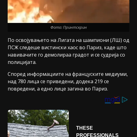
Фото: Принтскрин
По освојувањето на Лигата на шампиони (ЛШ) од
ПСЖ следеше вистински хаос во Париз, каде што
навивачите го демолираа градот и се судрија со
полицијата.
Според информациите на француските медиуми,
над 780 лица се приведени, додека 219 се
повредени, а едно лице загина во Париз.