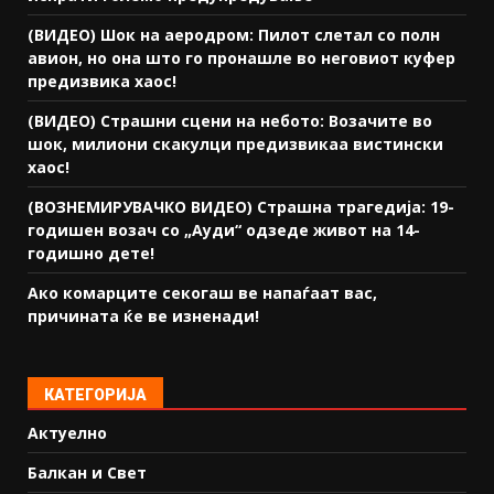
(ВИДЕО) Шок на аеродром: Пилот слетал со полн
авион, но она што го пронашле во неговиот куфер
предизвика хаос!
(ВИДЕО) Страшни сцени на небото: Возачите во
шок, милиони скакулци предизвикаа вистински
хаос!
(ВОЗНЕМИРУВАЧКО ВИДЕО) Страшна трагедија: 19-
годишен возач со „Ауди“ одзеде живот на 14-
годишно дете!
Ако комарците секогаш ве напаѓаат вас,
причината ќе ве изненади!
КАТЕГОРИЈА
Актуелно
Балкан и Свет