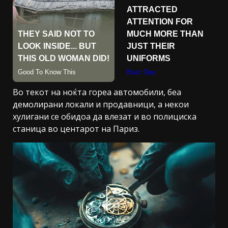
Во текот на ноќта гореа автомобили, беа
демолирани локали и продавници, а некои
хулигани се обидоа да влезат и во полициска
станица во центарот на Париз.