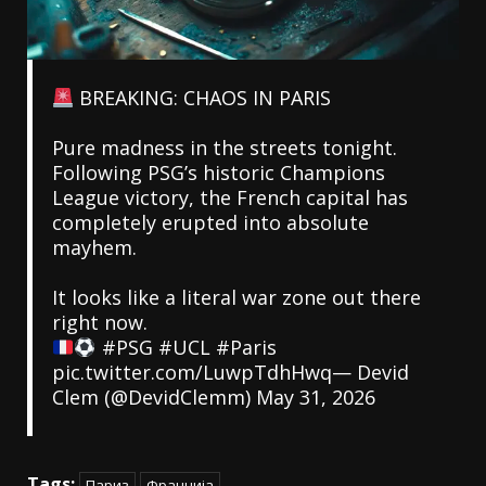
BREAKING: CHAOS IN PARIS
Pure madness in the streets tonight.
Following PSG’s historic Champions
League victory, the French capital has
completely erupted into absolute
mayhem.
It looks like a literal war zone out there
right now.
#PSG
#UCL
#Paris
pic.twitter.com/LuwpTdhHwq
— Devid
Clem (@DevidClemm)
May 31, 2026
Tags:
Париз
Франција