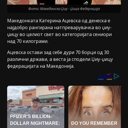
Фото: Македонска Џиу - Џица Федерација
Македонката Катерина Ацевска од денеска е
најдобро рангирана натпреварувачка во џиу-
џицу во целиот свет во категоријата сениори
над 70 килограми.
Ацевска остави зад себе дури 70 борци од 30
различни држави, а веста ја сподели Џиу-џицу
федерацијата на Македонија.