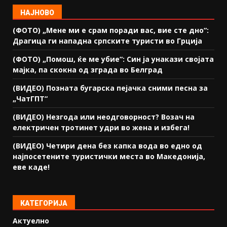
НАЈНОВО
(ФОТО) „Мене ми е срам поради вас, вие сте дно“:
Драгица ги нападна српските туристи во Грција
(ФОТО) „Помош, ќе ме убие“: Син ја унакази својата
мајка, па скокна од зграда во Белград
(ВИДЕО) Позната бугарска пејачка сними песна за
„ЧатГПТ“
(ВИДЕО) Незгода или неодговорност? Возач на
електричен тротинет удри во жена и избега!
(ВИДЕО) Четири дена без капка вода во едно од
најпосетените туристички места во Македонија,
еве каде!
КАТЕГОРИЈА
Актуелно