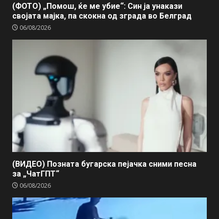
(ФОТО) „Помош, ќе ме убие“: Син ја унакази
својата мајка, па скокна од зграда во Белград
06/08/2026
(ВИДЕО) Позната бугарска пејачка сними песна
за „ЧатГПТ“
06/08/2026