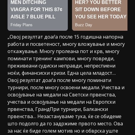
„Овој резултат доаѓа после 15 годишна напорна
работа и посветеност, многу вложување и многу
откажување. Многу пролеана пот и крв, многу
поминати тренинг кампови, многу повреди,
преживеани судиски неправди, непреспиени
ноќи, финансиски кризи. Една цела младост…
Овој резултат доаѓа после многу поминати
турнири, после многу освоени медали. Учества и
освојување на медали на Светски првенства,
учества и освојување на медали на Европски
првенства, ГрандПри турнири, Балкански
првенства… Незастануваме тука, ќе се обидеме
што подолго да го задржиме првото место. Ова
за нас ќе биде голем мотив но и обврска уште