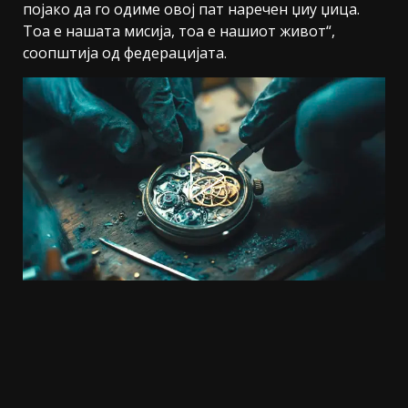
појако да го одиме овој пат наречен џиу џица.
Тоа е нашата мисија, тоа е нашиот живот“,
соопштија од федерацијата.