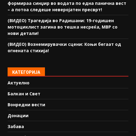
формираа синџир во водата по една панична вест
– а потоа следеше неверојатен пресврт!
(ВИДЕО) Трагедија во Радишани: 19-годишен
мотоциклист загина во тешка несреќа, МВР со
нови детали!
(ВИДЕО) Вознемирувачки сцени: Коњи бегаат од
огнената стихија!
КАТЕГОРИЈА
Актуелно
Балкан и Свет
Вонредни вести
Донации
Забава