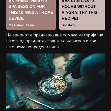
На авионот е предизвикана помала материјална
штета од предната страна, но најважно е тоа
што нема повредени лица.