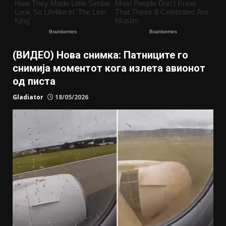
(ВИДЕО) Нова снимка: Патниците го
снимија моментот кога излета авионот
од писта
Gladiator
18/05/2026