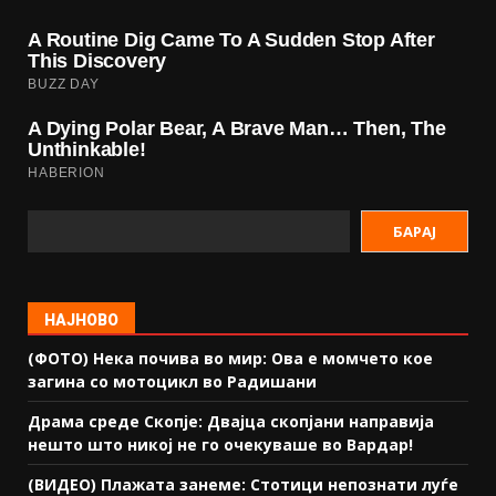
БАРАЈ
НАЈНОВО
(ФОТО) Нека почива во мир: Ова е момчето кое
загина со мотоцикл во Радишани
Драма среде Скопје: Двајца скопјани направија
нешто што никој не го очекуваше во Вардар!
(ВИДЕО) Плажата занеме: Стотици непознати луѓе