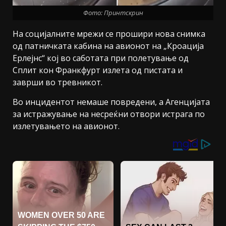
Фото: Принтскрин
На социјалните мрежи се прошири нова снимка
од патничката кабина на авионот на „Кроација
Ерлејнс“ кој во саботата при полетување од
Сплит кон Франкфурт излета од пистата и
заврши во тревникот.
Во инцидентот немаше повредени, а Агенцијата
за истражување на несреќни отвори истрага по
излетувањето на авионот.