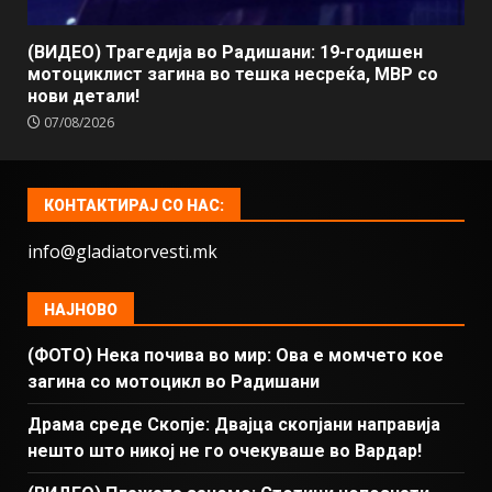
(ВИДЕО) Трагедија во Радишани: 19-годишен
мотоциклист загина во тешка несреќа, МВР со
нови детали!
07/08/2026
КОНТАКТИРАЈ СО НАС:
info@gladiatorvesti.mk
НАЈНОВО
(ФОТО) Нека почива во мир: Ова е момчето кое
загина со мотоцикл во Радишани
Драма среде Скопје: Двајца скопјани направија
нешто што никој не го очекуваше во Вардар!