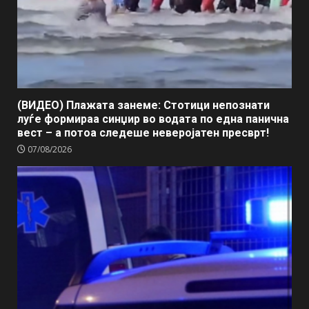
(ВИДЕО) Плажата занеме: Стотици непознати
луѓе формираа синџир во водата по една панична
вест – а потоа следеше неверојатен пресврт!
07/08/2026