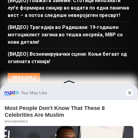
(ВИДЕО) Плажата занеме: Стотици непознати
луѓе формираа синџир во водата по една панична
вест – а потоа следеше неверојатен пресврт!
(ВИДЕО) Трагедија во Радишани: 19-годишен
мотоциклист загина во тешка несреќа, МВР со
нови детали!
(ВИДЕО) Вознемирувачки сцени: Коњи бегаат од
огнената стихија!
ПРЕБАРАЈ
Македонија
Балкан и Свет
Спорт
Магазин
Најново
Донации