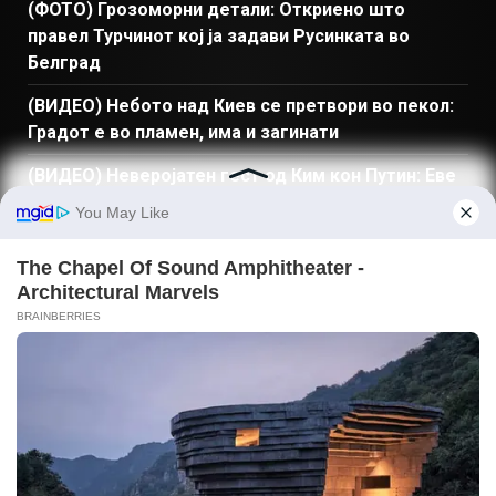
(ФОТО) Грозоморни детали: Откриено што
правел Турчинот кој ја задави Русинката во
Белград
(ВИДЕО) Небото над Киев се претвори во пекол:
Градот е во пламен, има и загинати
(ВИДЕО) Неверојатен гест од Ким кон Путин: Еве
што итно испратил во Русија
ПРЕБАРАЈ
Македонија
Балкан и Свет
Спорт
Магазин
Најново
Донации