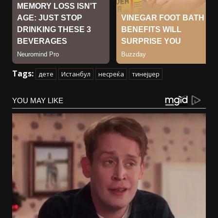
Tags:
дете
Истанбул
несреќа
тинејџер