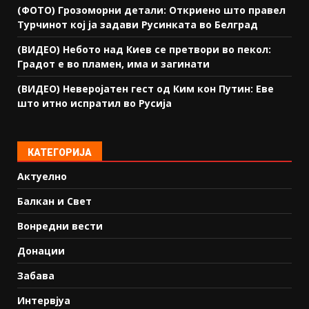
(ФОТО) Грозоморни детали: Откриено што правел
Турчинот кој ја задави Русинката во Белград
(ВИДЕО) Небото над Киев се претвори во пекол:
Градот е во пламен, има и загинати
(ВИДЕО) Неверојатен гест од Ким кон Путин: Еве
што итно испратил во Русија
КАТЕГОРИЈА
Актуелно
Балкан и Свет
Вонредни вести
Донации
Забава
Интервјуа