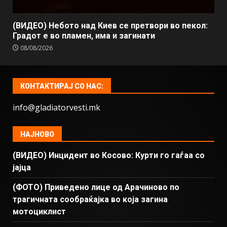
(ВИДЕО) Небото над Киев се претвори во пекол:
Градот е во пламен, има и загинати
08/08/2026
КОНТАКТИРАЈ СО НАС:
info@gladiatorvesti.mk
НАЈНОВО
(ВИДЕО) Инцидент во Косово: Курти го гаѓаа со
јајца
(ФОТО) Приведено лице од Арачиново по
трагичната сообраќајка во која загина
мотоциклист