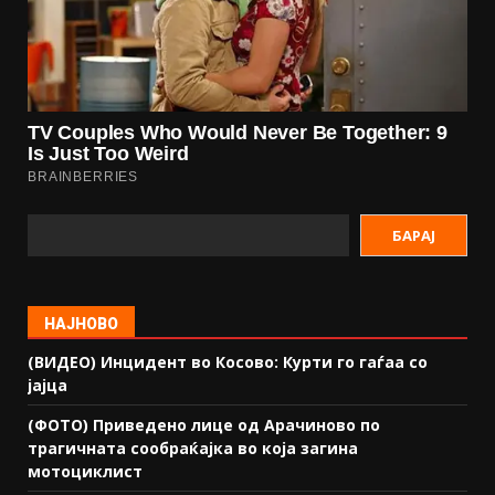
БАРАЈ
НАЈНОВО
(ВИДЕО) Инцидент во Косово: Курти го гаѓаа со
јајца
(ФОТО) Приведено лице од Арачиново по
трагичната сообраќајка во која загина
мотоциклист