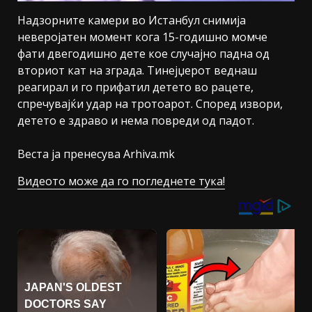
Надзорните камери во Истанбул снимија
неверојатен момент кога 15-годишно момче
фати двегодишно дете кое случајно падна од
вториот кат на зграда. Тинејџерот веднаш
реагирал и го прифатил детето во рацете,
спречувајќи удар на тротоарот. Според извори,
детето е здраво и нема повреди од падот.
Веста ја пренесува Arhiva.mk
Видеото може да го погледнете тука!