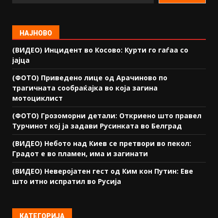
НАЈНОВО
(ВИДЕО) Инцидент во Косово: Курти го гаѓаа со
јајца
(ФОТО) Приведено лице од Арачиново по
трагичната сообраќајка во која загина
мотоциклист
(ФОТО) Грозоморни детали: Откриено што правел
Турчинот кој ја задави Русинката во Белград
(ВИДЕО) Небото над Киев се претвори во пекол:
Градот е во пламен, има и загинати
(ВИДЕО) Неверојатен гест од Ким кон Путин: Еве
што итно испратил во Русија
КАТЕГОРИЈА