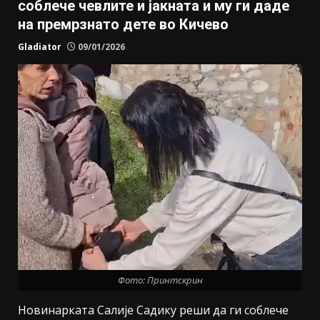
соблече чевлите и јакната и му ги даде
на премрзнато дете во Кичево
Gladiator
09/01/2026
Фото: Принтскрин
Новинарката Салије Садику реши да ги соблече