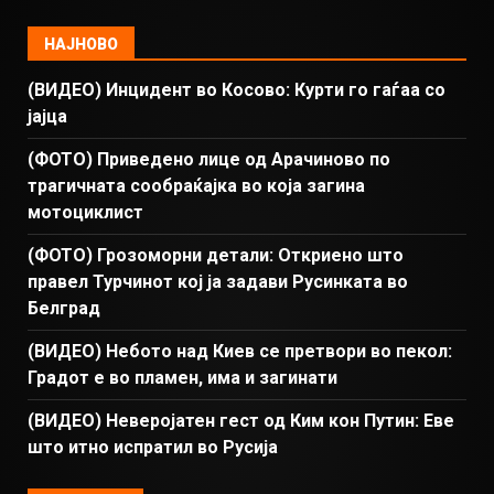
НАЈНОВО
(ВИДЕО) Инцидент во Косово: Курти го гаѓаа со
јајца
(ФОТО) Приведено лице од Арачиново по
трагичната сообраќајка во која загина
мотоциклист
(ФОТО) Грозоморни детали: Откриено што
правел Турчинот кој ја задави Русинката во
Белград
(ВИДЕО) Небото над Киев се претвори во пекол:
Градот е во пламен, има и загинати
(ВИДЕО) Неверојатен гест од Ким кон Путин: Еве
што итно испратил во Русија