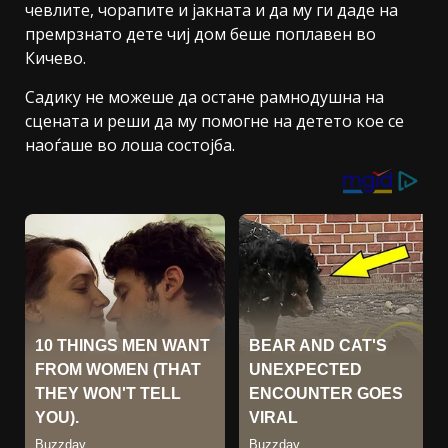
чевлите, чорапите и јакната и да му ги даде на
премрзнато дете чиј дом беше поплавен во
Кичево.
Садику не можеше да остане рамнодушна на
сцената и реши да му помогне на детето кое се
наоѓаше во лоша состојба.