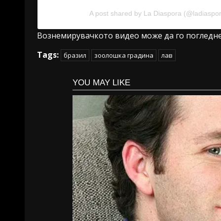
A post shared by La Diaspora (@ladiaspo
Вознемирувачкото видео може да го погледн
Tags:
бразил
зоолошка градина
лав