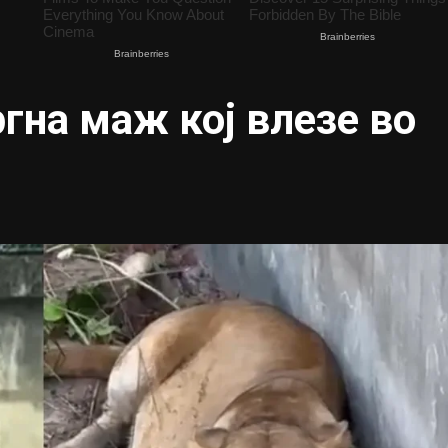
гна маж кој влезе во