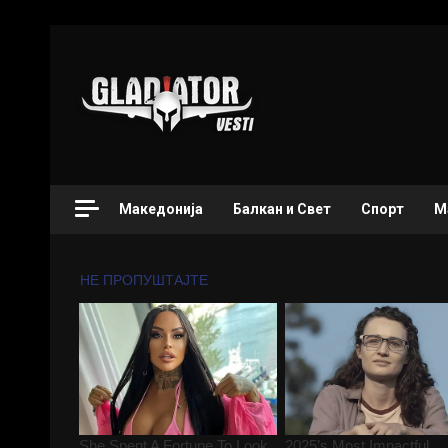
Македонија
Балкан и Свет
Спорт
М