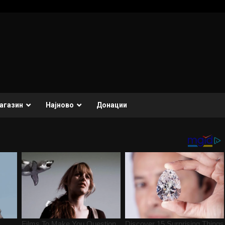
агазин
Најново
Донации