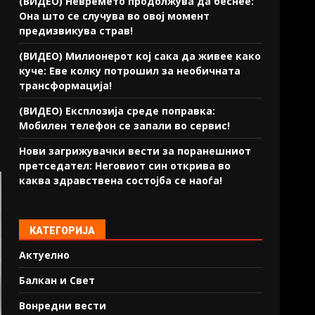
(ВИДЕО) Невремето продолжува да беснее:
Она што се случува во овој момент
предизвикува страв!
(ВИДЕО) Милионерот кој сака да живее како
куче: Еве колку потрошил за необичната
трансформација!
(ВИДЕО) Експлозија среде поправка:
Мобилен телефон се запали во сервис!
Нови загрижувачки вести за поранешниот
претседател: Неговиот син открива во
каква здравствена состојба се наоѓа!
КАТЕГОРИЈА
Актуелно
Балкан и Свет
Вонредни вести