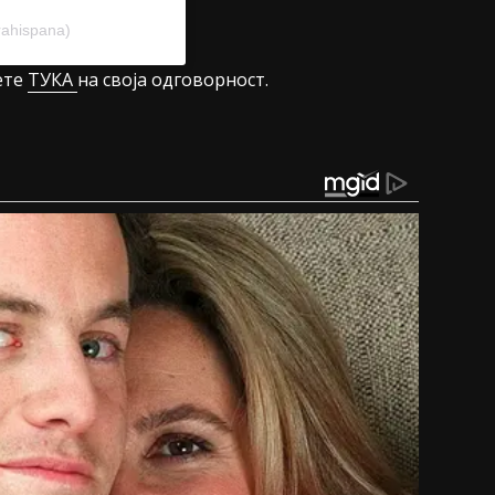
rahispana)
ете
ТУКА
на своја одговорност.