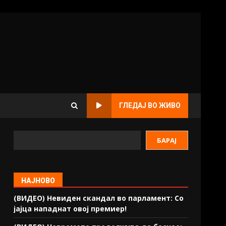
ГЛЕДАЈ ВО ЖИВО
БАРАЈ
НАЈНОВО
(ВИДЕО) Невиден скандал во парламент: Со
јајца нападнат овој премиер!