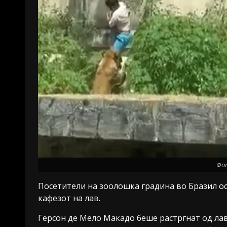
Фо
Посетители на зоолошка градина во Бразил ос
кафезот на лав.
Герсон де Мело Макадо беше растргнат од лав