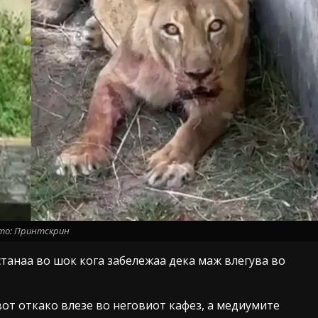
то: Принтскрин
танаа во шок кога забележаа дека маж влегува во
от откако влезе во неговиот кафез, а медиумите