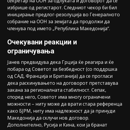
секретар на ООН за одлуката и договорот да се
избрише од регистарот. Следниот чекор би бил
иницирање предлог-резолуција во Генералното
собрание на ООН за земјата да продолжи да
членува под името „Република Македонија“.
Очекувани реакции и
ограничувања
Јанев предвидува дека Грција ќе реагира и ќе
побара од Советот за безбедност (со поддршка
од САД, Франција и Британија) да се прогласи
дека раскинувањето на договорот претставува
закана за регионалната стабилност. Сепак,
според него, Советот има многу ограничени
можности – ниту може да врати стара референца
како БЈРМ, ниту има надлежност да ја принуди
Македонија да склучи нов договор.
Дополнително, Русија и Кина, кои ја бранат