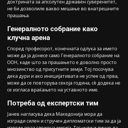
доктрината за апсолутен државен суверенитет,
не би дозволиле вакво мешање во внатрешните
прашања.
Генералното собрание како
клучна арена
Според професорот, конечната одлука за името
може да ја донесе само Генералното собрание на
ООН, каде што за прашањето е доволно просто
мнозинство од присутните земји. Тој посочува
дека дури и ако иницијативата не успее од прва,
може да се повторува секоја година, сè додека не
се изгласа враќањето на уставното име.
Потреба од експертски тим
Јанев нагласува дека Македонија мора да
изгради силен и стручeн дипломатски тим за да ја
изведе оваа сложена мисија. Тој нуди и лично да