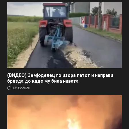
(ВИДЕО) Земјоделец го изора патот и направи
бразда до каде му била нивата
09/08/2026