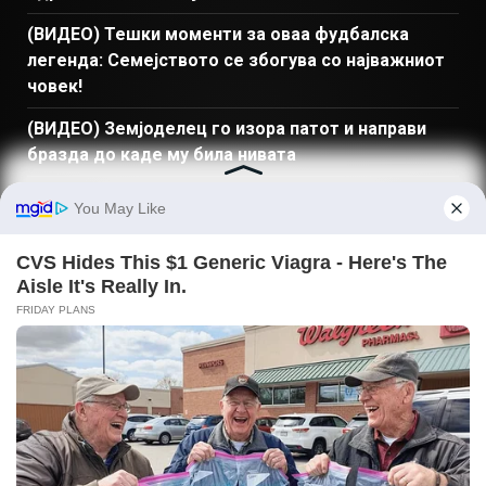
(ВИДЕО) Тешки моменти за оваа фудбалска
легенда: Семејството се збогува со најважниот
човек!
(ВИДЕО) Земјоделец го изора патот и направи
бразда до каде му била нивата
(ВИДЕО) Пожар „проголта“ брег на познато
езеро: Почна масовна евакуација
(ВИДЕО) Вози тротинет сред булевар, пречи на
автомобили и поминува на црвено
ПРЕБАРАЈ
Македонија
Балкан и Свет
Спорт
Магазин