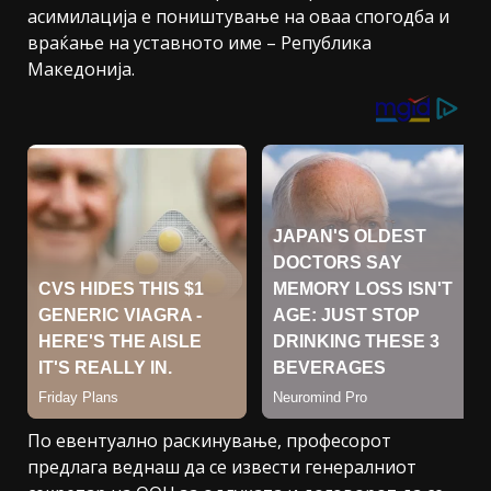
асимилација е поништување на оваа спогодба и
враќање на уставното име – Република
Македонија.
По евентуално раскинување, професорот
предлага веднаш да се извести генералниот