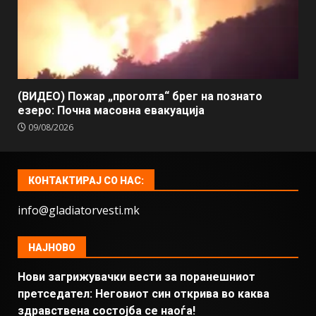
(ВИДЕО) Пожар „проголта“ брег на познато
езеро: Почна масовна евакуација
09/08/2026
КОНТАКТИРАЈ СО НАС:
info@gladiatorvesti.mk
НАЈНОВО
Нови загрижувачки вести за поранешниот
претседател: Неговиот син открива во каква
здравствена состојба се наоѓа!