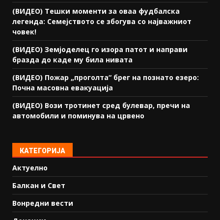
(ВИДЕО) Тешки моменти за оваа фудбалска
легенда: Семејството се збогува со најважниот
човек!
(ВИДЕО) Земјоделец го изора патот и направи
бразда до каде му била нивата
(ВИДЕО) Пожар „проголта“ брег на познато езеро:
Почна масовна евакуација
(ВИДЕО) Вози тротинет сред булевар, пречи на
автомобили и поминува на црвено
КАТЕГОРИЈА
Актуелно
Балкан и Свет
Вонредни вести