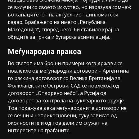
се вклучи со своето искуство, но изразува сомнеж
во капацитетот на актуелниот дипломатски
кадар. Враќањето на името „Република
Македонија“, според него, би ставило крај на
обидите за грчка и бугарска асимилација.
Меѓународна пракса
Во светот има бројни примери кога држави се
повлекле од меѓународни договори – Аргентина
го раскина договорот со Велика Британија за
Фолкландските Острови, САД се повлекоа од
договорот „Отворено небо“, а Русија од
договорот за контрола на нуклеарното оружје.
Тоа покажува дека меѓународните договори не
се вечни и неприкосновени, туку зависат од
околностите и од тоа дали им служат на
интересите на граѓаните.