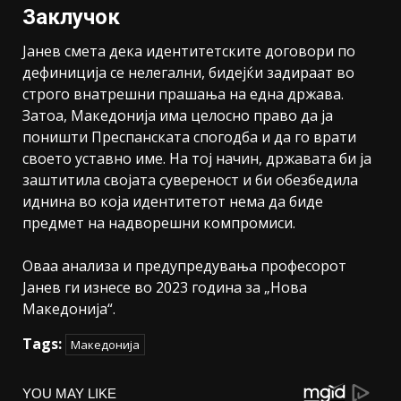
Заклучок
Јанев смета дека идентитетските договори по
дефиниција се нелегални, бидејќи задираат во
строго внатрешни прашања на една држава.
Затоа, Македонија има целосно право да ја
поништи Преспанската спогодба и да го врати
своето уставно име. На тој начин, државата би ја
заштитила својата сувереност и би обезбедила
иднина во која идентитетот нема да биде
предмет на надворешни компромиси.
Оваа анализа и предупредувања професорот
Јанев ги изнесе во 2023 година за „Нова
Македонија“.
Tags:
Македонија