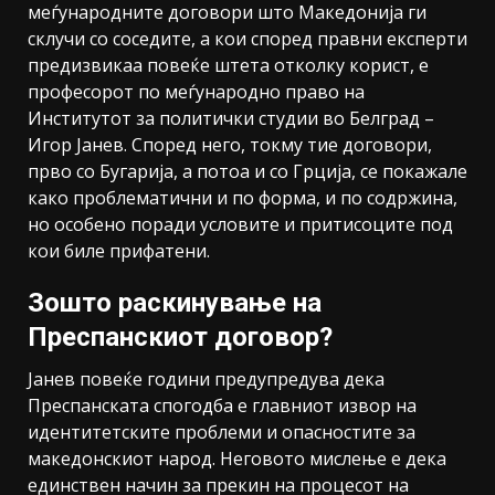
меѓународните договори што Македонија ги
склучи со соседите, а кои според правни експерти
предизвикаа повеќе штета отколку корист, е
професорот по меѓународно право на
Институтот за политички студии во Белград –
Игор Јанев. Според него, токму тие договори,
прво со Бугарија, а потоа и со Грција, се покажале
како проблематични и по форма, и по содржина,
но особено поради условите и притисоците под
кои биле прифатени.
Зошто раскинување на
Преспанскиот договор?
Јанев повеќе години предупредува дека
Преспанската спогодба е главниот извор на
идентитетските проблеми и опасностите за
македонскиот народ. Неговото мислење е дека
единствен начин за прекин на процесот на