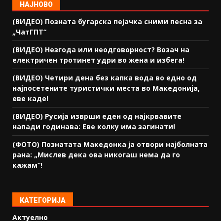
НАЈНОВО
(ВИДЕО) Позната бугарска пејачка сними песна за
„ЧатГПТ“
(ВИДЕО) Незгода или неодговорност? Возач на
електричен тротинет удри во жена и избега!
(ВИДЕО) Четири дена без капка вода во едно од
најпосетените туристички места во Македонија,
еве каде!
(ВИДЕО) Русија изврши еден од најкрвавите
напади годинава: Еве колку има загинати!
(ФОТО) Познатата Македонка ја отвори најболната
рана: „Мислев дека ова никогаш нема да го
кажам“!
КАТЕГОРИЈА
Актуелно