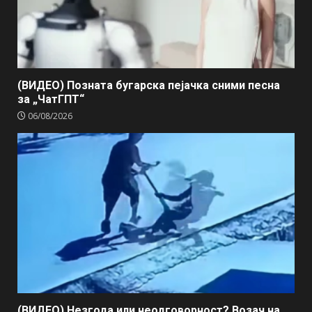
(ВИДЕО) Позната бугарска пејачка сними песна
за „ЧатГПТ“
06/08/2026
(ВИДЕО) Незгода или неодговорност? Возач на