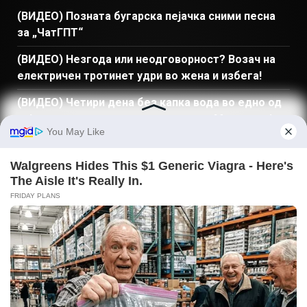
(ВИДЕО) Позната бугарска пејачка сними песна
за „ЧатГПТ“
(ВИДЕО) Незгода или неодговорност? Возач на
електричен тротинет удри во жена и избега!
(ВИДЕО) Четири дена без капка вода во едно од
најпосетените туристички места во Македонија,
еве каде!
(ВИДЕО) Русија изврши еден од најкрвавите
напади годинава: Еве колку има загинати!
(ФОТО) Познатата Македонка ја отвори
најболната рана: „Мислев дека ова никогаш нема
да го кажам“!
ПРЕБАРАЈ