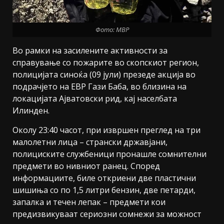
Фото: МВР
Во рамки на засилените активности за
справување со пожарите во скопскиот регион,
полицијата синоќа (09 јули) презеде акција во
подрачјето на ЕВР Гази Баба, во близина на
локацијата Ајватовски рид, кај населбата
Илинден.
Околу 23:40 часот, при извршен преглед на три
малолетни лица – странски државјани,
полициските службеници пронашле сомнителни
предмети во нивниот ранец. Според
информациите, биле откриени две пластични
шишиња со по 1,5 литри бензин, две петарди,
запалка и течен лепак – предмети кои
предизвикуваат сериозни сомнежи за можност