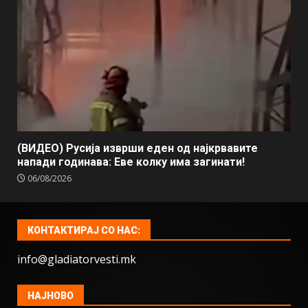
(ВИДЕО) Русија изврши еден од најкрвавите
напади годинава: Еве колку има загинати!
06/08/2026
КОНТАКТИРАЈ СО НАС:
info@gladiatorvesti.mk
НАЈНОВО