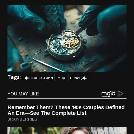
Tags:
ајватовски рид
мвр
полиција