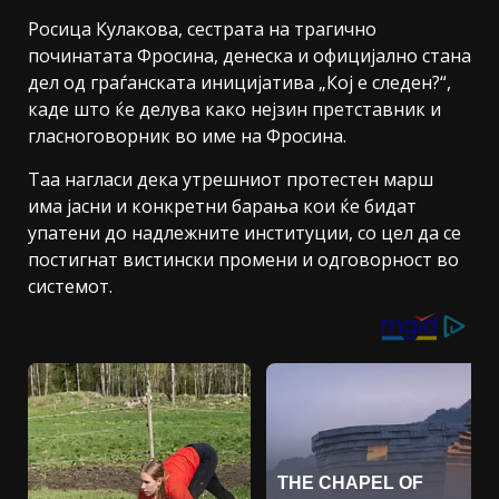
Росица Кулакова, сестрата на трагично
починатата Фросина, денеска и официјално стана
дел од граѓанската иницијатива „Кој е следен?“,
каде што ќе делува како нејзин претставник и
гласноговорник во име на Фросина.
Таа нагласи дека утрешниот протестен марш
има јасни и конкретни барања кои ќе бидат
упатени до надлежните институции, со цел да се
постигнат вистински промени и одговорност во
системот.