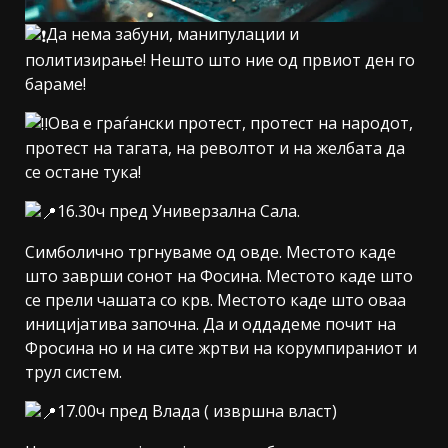
Да нема забуни, манипулации и
политизирање! Нешто што ние од првиот ден го
бараме!
Ова е граѓански протест, протест на народот,
протест на тагата, на револтот и на желбата да
се остане тука!
16.30ч пред Универзална Сала.
Симболично тргнуваме од овде. Местото каде
што заврши сонот на Фосина. Местото каде што
се прели чашата со крв. Местото каде што оваа
иницијатива започна. Да и оддадеме почит на
Фросина но и на сите жртви на корумпираниот и
трул систем.
17.00ч пред Влада ( извршна власт)