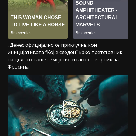
„Денес официјално се приклучив кон
иницијативата “Кој е следен” како претставник
на целото наше семејство и гасноговорник за
Фросина.