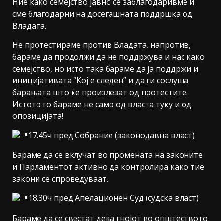
Ние како семејство јавно се заблагодаривме и
сме благодарни на досегашната поддршка од
Владата.
Не протестираме против Владата, напротив,
бараме да продолжи да не поддржува и нас како
семејство, но исто така бараме да ја поддржи и
иницијативата “Кој е следен” и да ги сослуша
барањата што ќе произлезат од протестите.
Истото го бараме не само од власта туку и од
опозицијата!
17.45ч пред Собрание (законодавна власт)
Бараме да се вклучат во промената на законите
и Парламентот активно да контролира како тие
закони се спроведуваат.
18.30ч пред Апелационен Суд (судска власт)
Бараме да се свестат дека гнојот во општеството