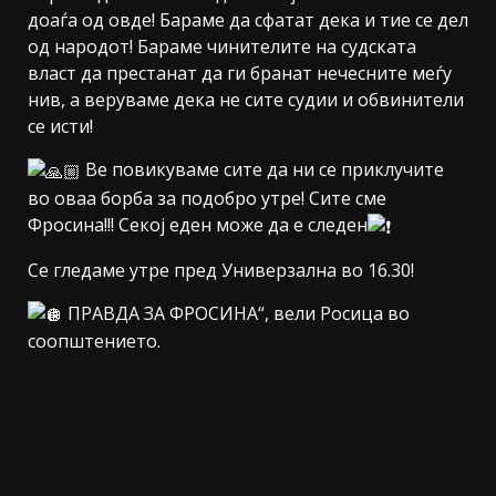
доаѓа од овде! Бараме да сфатат дека и тие се дел
од народот! Бараме чинителите на судската
власт да престанат да ги бранат нечесните меѓу
нив, а веруваме дека не сите судии и обвинители
се исти!
Ве повикуваме сите да ни се приклучите
во оваа борба за подобро утре! Сите сме
Фросина!!! Секој еден може да е следен
Се гледаме утре пред Универзална во 16.30!
ПРАВДА ЗА ФРОСИНА“, вели Росица во
соопштението.