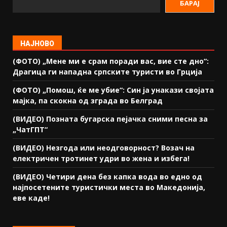
БАРАЈ
НАЈНОВО
(ФОТО) „Мене ми е срам поради вас, вие сте дно“:
Драгица ги нападна српските туристи во Грција
(ФОТО) „Помош, ќе ме убие“: Син ја унакази својата
мајка, па скокна од зграда во Белград
(ВИДЕО) Позната бугарска пејачка сними песна за
„ЧатГПТ“
(ВИДЕО) Незгода или неодговорност? Возач на
електричен тротинет удри во жена и избега!
(ВИДЕО) Четири дена без капка вода во едно од
најпосетените туристички места во Македонија,
еве каде!