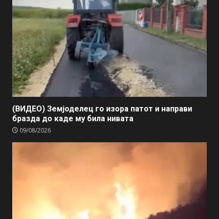
(ВИДЕО) Земјоделец го изора патот и направи
бразда до каде му била нивата
09/08/2026