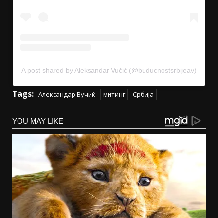
A post shared by Aleksandar Vučić (@buducnostsrbijeav)
Tags:
Александар Вучиќ
митинг
Србија