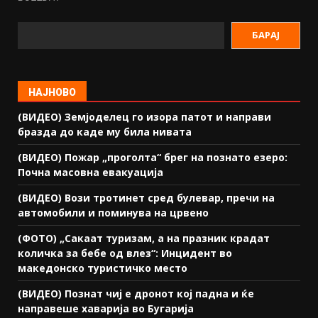
БАРАЈ
НАЈНОВО
(ВИДЕО) Земјоделец го изора патот и направи
бразда до каде му била нивата
(ВИДЕО) Пожар „проголта“ брег на познато езеро:
Почна масовна евакуација
(ВИДЕО) Вози тротинет сред булевар, пречи на
автомобили и поминува на црвено
(ФОТО) „Сакаат туризам, а на празник крадат
количка за бебе од влез“: Инцидент во
македонско туристичко место
(ВИДЕО) Познат чиј е дронот кој падна и ќе
направеше хаварија во Бугарија