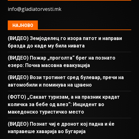
info@gladiatorvesti.mk
НАЈНОВО
(ВИДЕО) Земјоделец го изора патот и направи
бразда до каде му била нивата
(ВИДЕО) Пожар „проголта“ брег на познато
езеро: Почна масовна евакуација
(ВИДЕО) Вози тротинет сред булевар, пречи на
автомобили и поминува на црвено
(ФОТО) „Сакаат туризам, а на празник крадат
количка за бебе од влез“: Инцидент во
македонско туристичко место
(ВИДЕО) Познат чиј е дронот кој падна и ќе
направеше хаварија во Бугарија