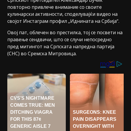
Српскиот претседател Александар Вучиќ
повторно привлече внимание со своите
кулинарски активности, споделувајќи видео на
својот Инстаграм профил „Иднината на Србија“.
Овој пат, облечен во престилка, тој се посвети на
правење сендвичи, што се случи непосредно
пред митингот на Српската напредна партија
(СНС) во Сремска Митровица.