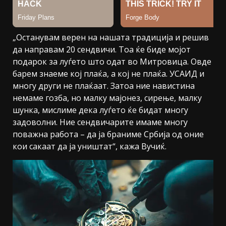
„Останувам верен на нашата традиција и решив
да направам 20 сендвичи. Тоа ќе биде мојот
подарок за луѓето што одат во Митровица. Овде
барем знаеме кој плаќа, а кој не плаќа. УСАИД и
многу други не плаќаат. Затоа ние навистина
немаме гозба, но малку мајонез, сирење, малку
шунка, мислиме дека луѓето ќе бидат многу
задоволни. Ние сендвичарите имаме многу
поважна работа – да ја браниме Србија од оние
кои сакаат да ја уништат“, кажа Вучиќ.