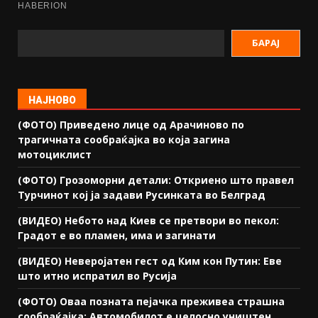
БАРАЈ
НАЈНОВО
(ФОТО) Приведено лице од Арачиново по
трагичната сообраќајка во која загина
мотоциклист
(ФОТО) Грозоморни детали: Откриено што правел
Турчинот кој ја задави Русинката во Белград
(ВИДЕО) Небото над Киев се претвори во пекол:
Градот е во пламен, има и загинати
(ВИДЕО) Неверојатен гест од Ким кон Путин: Еве
што итно испратил во Русија
(ФОТО) Оваа позната пејачка преживеа страшна
сообраќајка: Автомобилот е целосно уништен,