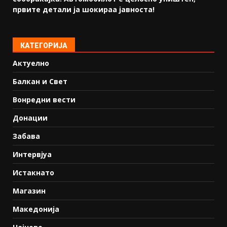
првите детали ја шокираа јавноста!
КАТЕГОРИЈА
Актуелно
Балкан и Свет
Вонредни вести
Донации
Забава
Интервјуа
Истакнато
Магазин
Македонија