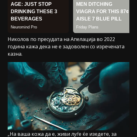
Николов по пресудата на Апелација во 2022
година кажа дека не е задоволен со изречената
казна.
„На ваша кожа да е, живи луѓе ќе изедете, за