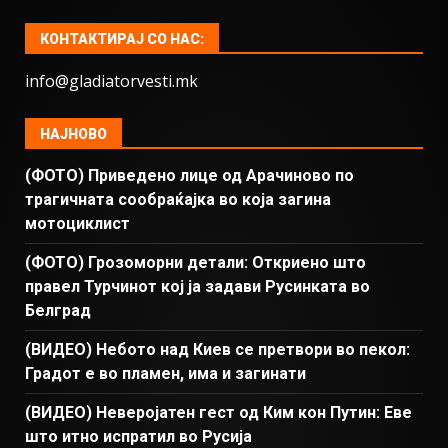
КОНТАКТИРАЈ СО НАС:
info@gladiatorvesti.mk
НАЈНОВО
(ФОТО) Приведено лице од Арачиново по
трагичната сообраќајка во која загина
мотоциклист
(ФОТО) Грозоморни детали: Откриено што
правел Турчинот кој ја задави Русинката во
Белград
(ВИДЕО) Небото над Киев се претвори во пекол:
Градот е во пламен, има и загинати
(ВИДЕО) Неверојатен гест од Ким кон Путин: Еве
што итно испратил во Русија