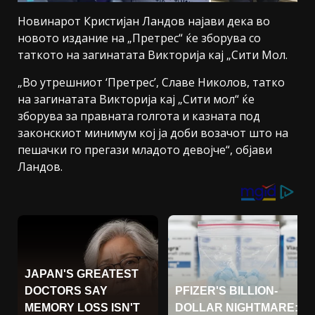
Новинарот Кристијан Ландов најави дека во
новото издание на „Претрес“ ќе зборува со
таткото на загинатата Викторија кај „Сити Мол.
„Во утрешниот ‘Претрес’, Славе Николов, татко
на загинатата Викторија кај „Сити мол“ ќе
зборува за правната голгота и казната под
законскиот минимум кој ја доби возачот што на
пешачки го прегази младото девојче“, објави
Ландов.