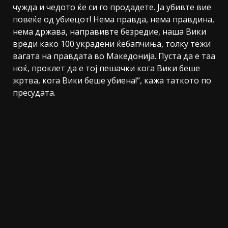
чужда и чедото ќе си го продадете. Ја убивте вие
повеќе од убиецот! Нема правда, нема правдина,
нема држава, направивте безредие, наша Вики
вреди како 100 украдени ќебапчиња, толку тежи
вагата на правдата во Македонија. Пуста да е таа
ноќ, проклет да е тој пешачки кога Вики беше
жртва, кога Вики беше убиена!“, кажа таткото по
пресудата.