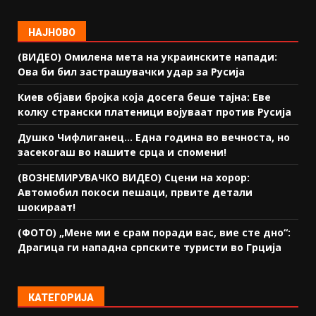
НАЈНОВО
(ВИДЕО) Омилена мета на украинските напади:
Ова би бил застрашувачки удар за Русија
Киев објави бројка која досега беше тајна: Еве
колку странски платеници војуваат против Русија
Душко Чифлиганец… Eдна година во вечноста, но
засекогаш во нашите срца и спомени!
(ВОЗНЕМИРУВАЧКО ВИДЕО) Сцени на хорор:
Автомобил покоси пешаци, првите детали
шокираат!
(ФОТО) „Мене ми е срам поради вас, вие сте дно“:
Драгица ги нападна српските туристи во Грција
КАТЕГОРИЈА