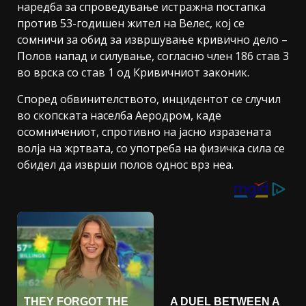
наредба за спроведување истражна постапка
против 53-годишен жител на Велес, кој се
сомничи за обид за извршување кривично дело –
Полов напад и силување, согласно член 186 став 3
во врска со став 1 од Кривичниот законик.
Според обвинителството, инцидентот се случил
во скопската населба Аеродром, каде
осомничениот, спротивно на јасно изразената
волја на жртвата, со употреба на физичка сила се
обидел да изврши полов однос врз неа.