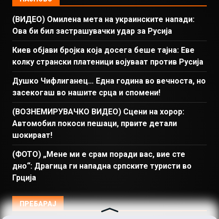
(ВИДЕО) Омилена мета на украинските напади:
Ова би бил застрашувачки удар за Русија
Киев објави бројка која досега беше тајна: Еве
колку странски платеници војуваат против Русија
Душко Чифлиганец… Eдна година во вечноста, но
засекогаш во нашите срца и спомени!
(ВОЗНЕМИРУВАЧКО ВИДЕО) Сцени на хорор:
Автомобил покоси пешаци, првите детали
шокираат!
(ФОТО) „Мене ми е срам поради вас, вие сте
дно“: Драгица ги нападна српските туристи во
Грција
ПРЕБАРАЈ