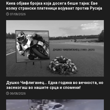
Киев објави бројка која досега беше тајна: Еве
колку странски платеници војуваат против Русија
07/08/2026
Душко Чифлиганец… Eдна година во вечноста, но
засекогаш во нашите срца и спомени!
06/08/2026