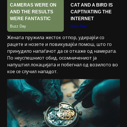
Жената пружила жесток отпор, удирајќи со
рацете и нозете и повикувајќи помош, што го
принудило напаѓачот да се откаже од намерата.
По неуспешниот обид, осомничениот ја
напуштил локацијата и побегнал од возилото во
кое се случил нападот.