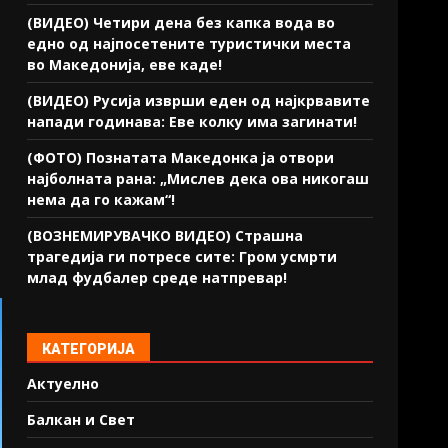
(ВИДЕО) Четири дена без капка вода во
едно од најпосетените туристички места
во Македонија, еве каде!
(ВИДЕО) Русија изврши еден од најкрвавите
напади годинава: Еве колку има загинати!
(ФОТО) Познатата Македонка ја отвори
најболната рана: „Мислев дека ова никогаш
нема да го кажам“!
(ВОЗНЕМИРУВАЧКО ВИДЕО) Страшна
трагедија ги потресе сите: Гром усмрти
млад фудбалер среде натпревар!
КАТЕГОРИЈА
Актуелно
Балкан и Свет