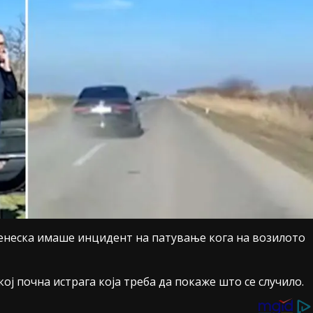
денеска имаше инцидент на патување кога на возилото
ој почна истрага која треба да покаже што се случило.