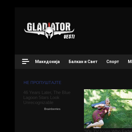
Македонија
Балкан и Свет
Спорт
М