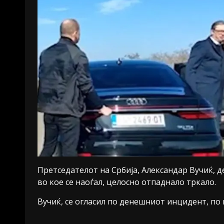
Претседателот на Србија, Александар Вучиќ, 
во кое се наоѓал, целосно отпаднало тркало.
Вучиќ, се огласил по денешниот инцидент, по к