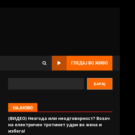
ГЛЕДАЈ ВО ЖИВО
БАРАЈ
НАЈНОВО
(ВИДЕО) Незгода или неодговорност? Возач
на електричен тротинет удри во жена и
избега!