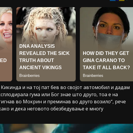
Кикинда и на тој пат бев во својот автомобил и дадам
ксплодирала гума или Бог знае што друго, тоа е на
Стигнав во Мокрин и преминав во друго возило“, рече
 како и дека неговото обезбедување е многу