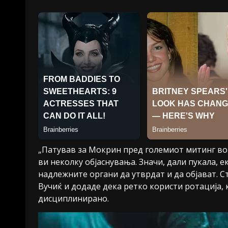
„Патував за Мокрин пред големиот митинг во 
ви неколку објаснувања. Значи, дали пукала, е
надлежните органи да утврдат и да објават. 
Вучиќ и додаде дека ретко користи ротација,
дисциплинирано.