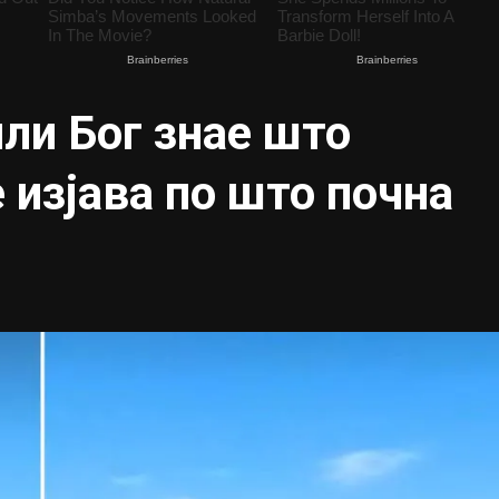
или Бог знае што
 изјава по што почна