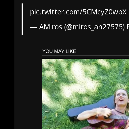
pic.twitter.com/5CMcyZ0wpX
— AMiros (@miros_an27575)