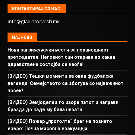
КОНТАКТИРАЈ СО НАС:
info@gladiatorvesti.mk
НАЈНОВО
Нови загрижувачки вести за поранешниот
претседател: Неговиот син открива во каква
здравствена состојба се наоѓа!
(ВИДЕО) Тешки моменти за оваа фудбалска
легенда: Семејството се збогува со најважниот
човек!
(ВИДЕО) Земјоделец го изора патот и направи
бразда до каде му била нивата
(ВИДЕО) Пожар „проголта“ брег на познато
езеро: Почна масовна евакуација