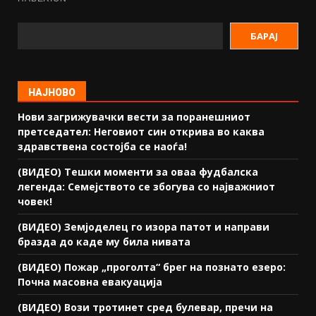
БАРАЈ
НАЈНОВО
Нови загрижувачки вести за поранешниот
претседател: Неговиот син открива во каква
здравствена состојба се наоѓа!
(ВИДЕО) Тешки моменти за оваа фудбалска
легенда: Семејството се збогува со најважниот
човек!
(ВИДЕО) Земјоделец го изора патот и направи
бразда до каде му била нивата
(ВИДЕО) Пожар „проголта“ брег на познато езеро:
Почна масовна евакуација
(ВИДЕО) Вози тротинет сред булевар, пречи на