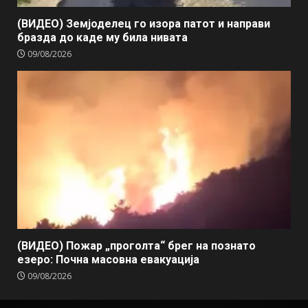
(ВИДЕО) Земјоделец го изора патот и направи
бразда до каде му била нивата
09/08/2026
(ВИДЕО) Пожар „проголта“ брег на познато
езеро: Почна масовна евакуација
09/08/2026