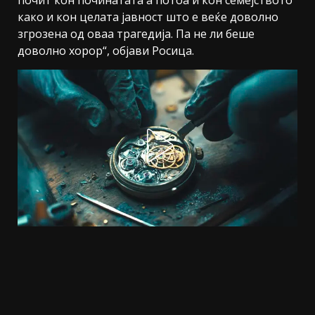
како и кон целата јавност што е веќе доволно
згрозена од оваа трагедија. Па не ли беше
доволно хорор“, објави Росица.