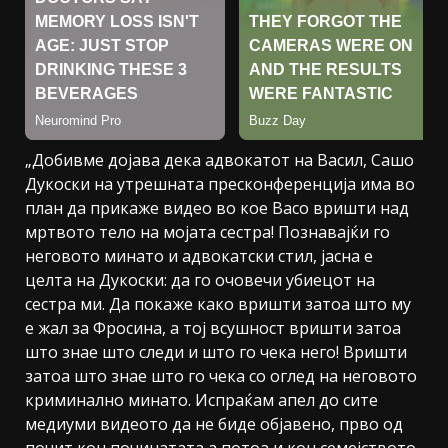
„Добивме дојава дека адвокатот на Васил, Сашо
Дукоски на утрешната пресконференција има во
план да прикаже видео во кое Васо вришти над
мртвото тело на мојата сестра! Познавајќи го
неговото минато и адвокатски стил, јасна е
целта на Дукоски: да го очовечи убиецот на
сестра ми. Да покаже како вришти затоа што му
е жал за Фросина, а тој всушност вришти затоа
што знае што следи и што го чека него! Вришти
затоа што знае што го чека со оглед на неговото
криминално минато. Испраќам апел до сите
медиуми видеото да не биде објавено, прво од
почит кон починатата а потоа и кон семејството