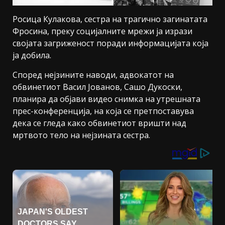
Росица Кулакова, сестра на трагично загинатата
Фросина, преку социјалните мрежи ја изрази
својата загриженост поради информацијата која
ја добила.
Според нејзините наводи, адвокатот на
обвинетиот Васил Јованов, Сашо Дукоски,
планира да објави видео снимка на утрешната
прес-конференција, на која се претпоставува
дека се гледа како обвинетиот вришти над
мртвото тело на нејзината сестра.