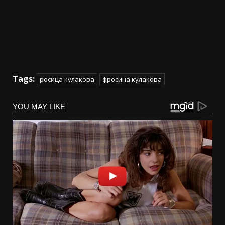
Tags:
росица кулакова
фросина кулакова