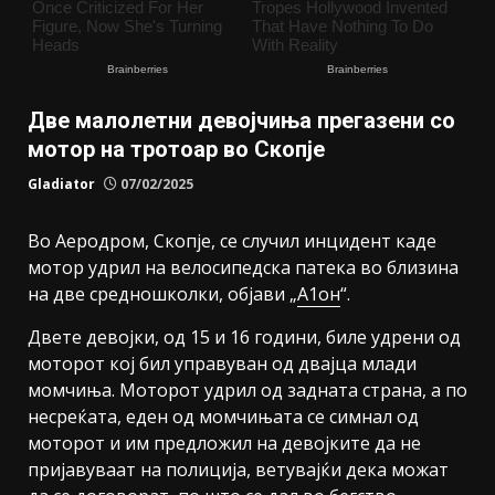
Две малолетни девојчиња прегазени со
мотор на тротоар во Скопје
Gladiator
07/02/2025
Во Аеродром, Скопје, се случил инцидент каде
мотор удрил на велосипедска патека во близина
на две средношколки, објави „
А1он
“.
Двете девојки, од 15 и 16 години, биле удрени од
моторот кој бил управуван од двајца млади
момчиња. Моторот удрил од задната страна, а по
несреќата, еден од момчињата се симнал од
моторот и им предложил на девојките да не
пријавуваат на полиција, ветувајќи дека можат