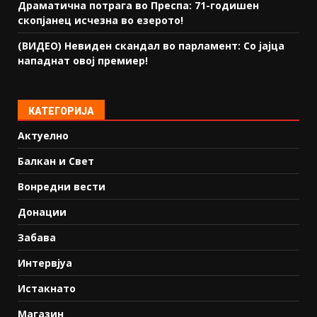
Драматична потрага во Преспа: 71-годишен
скопјанец исчезна во езерото!
(ВИДЕО) Невиден скандал во парламент: Со јајца
нападнат овој премиер!
КАТЕГОРИЈА
Актуелно
Балкан и Свет
Вонредни вести
Донации
Забава
Интервјуа
Истакнато
Магазин