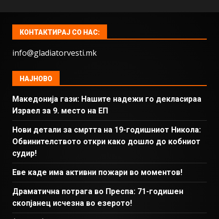
КОНТАКТИРАЈ СО НАС:
info@gladiatorvesti.mk
НАЈНОВО
Македонија гази: Нашите надежи го декласираа
Израел за 9. место на ЕП
Нови детали за смртта на 19-годишниот Никола:
Обвинителството откри како дошло до кобниот
судир!
Еве каде има активни пожари во моментов!
Драматична потрага во Преспа: 71-годишен
скопјанец исчезна во езерото!