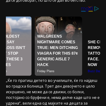
да се договорат, по што се дал во бегство.
„Ќе го пратиш детето во училиште, ќе го најдеш
во градска болница. Трет ден девојчето е цело
искршено, не може да се движи, со болки,
постојано со бруфени е, нема делче каде што не е
удрена“, вели една од мајките на децата за