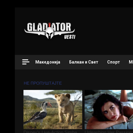
Македонија
Балкан и Свет
Спорт
М