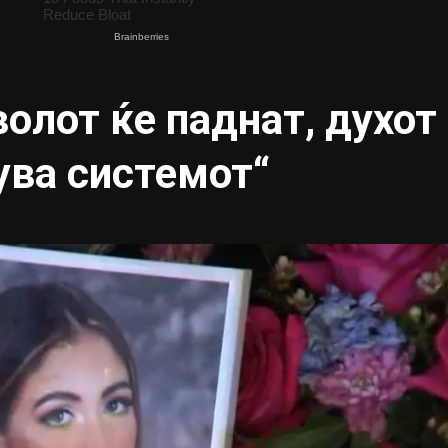
волот ќе паднат, духот
ува системот“