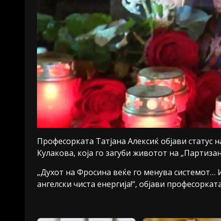
Професорката Татјана Алексиќ објави статус 
Кулакова, која го загуби животот на „Партиза
„Духот на Фросина веќе го менува системот… 
ангелски чиста енергија!“, објави професорката