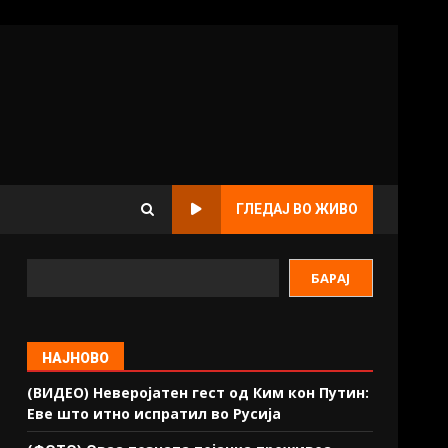
ГЛЕДАЈ ВО ЖИВО
БАРАЈ
НАЈНОВО
(ВИДЕО) Неверојатен гест од Ким кон Путин:
Еве што итно испратил во Русија