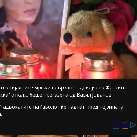
на социјалните мрежи поврзан со девојчето Фросина
нска“ откако беше прегазена од Васил Јованов.
И адвокатите на ѓаволот ќе паднат пред нејзината
.