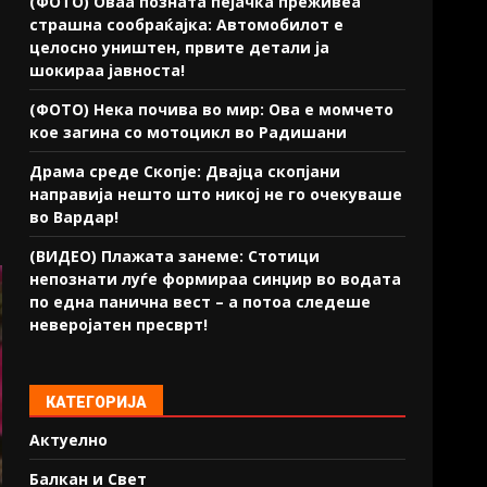
(ФОТО) Оваа позната пејачка преживеа
страшна сообраќајка: Автомобилот е
целосно уништен, првите детали ја
шокираа јавноста!
(ФОТО) Нека почива во мир: Ова е момчето
кое загина со мотоцикл во Радишани
Драма среде Скопје: Двајца скопјани
направија нешто што никој не го очекуваше
во Вардар!
(ВИДЕО) Плажата занеме: Стотици
непознати луѓе формираа синџир во водата
по една панична вест – а потоа следеше
неверојатен пресврт!
КАТЕГОРИЈА
Актуелно
Балкан и Свет