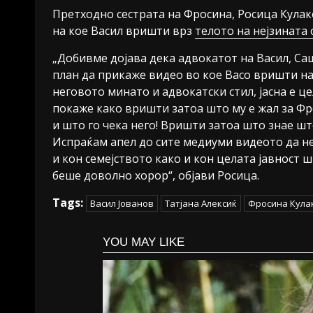
Претходно сестрата на Фросина, Росица Кулако
на кое Васил вришти врз
телото на нејзината 
„Добивме дојава дека адвокатот на Васил, С
план да прикаже видео во кое Васо вришти над
неговото минато и адвокатски стил, јасна е це
покаже како вришти затоа што му е жал за Фр
и што го чека него! Вришти затоа што знае шт
Испраќам апел до сите медиуми видеото да не
и кон семејството како и кон целата јавност ш
беше доволно хорор“, објави Росица.
Tags:
Васил Јованов
Татјана Алексиќ
Фросина Кула