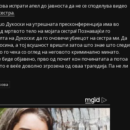
ва испрати апел до јавноста да не се споделува видео
сестра.
ашо Дукоски на утрешната пресконференција има во
 мртвото тело на мојата сестра! Познавајќи го
лта на Дукоски: да го очовечи убиецот на сестра ми. Да
осина, а тој всушност вришти затоа што знае што следи
о го чека со оглед на неговото криминално минато.
 биде објавено, прво од почит кон починатата а потоа
то е веќе доволно згрозена од оваа трагедија. Па не ли
кова