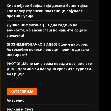
Киев објави бројка која досега беше тајна:
Еве колку странски платеници војуваат
против Русија
Душко Чифлиганец… Eдна година во
вечноста, но засекогаш во нашите срца и
спомени!
(ВОЗНЕМИРУВАЧКО ВИДЕО) Сцени на хорор:
Автомобил покоси пешаци, првите детали
шокираат!
(ФОТО) „Мене ми е срам поради вас, вие сте
дно“: Драгица ги нападна српските туристи
во Грција
КАТЕГОРИЈА
Актуелно
Балкан и Свет