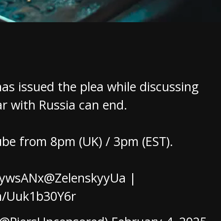
has issued the plea while discussing
r with Russia can end.
be from 8pm (UK) / 3pm (EST).
1ywsANx
@ZelenskyyUa
|
om/Uuk1b30Y6r