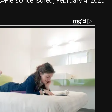
(@PiersUncensored)
February 4, 2025