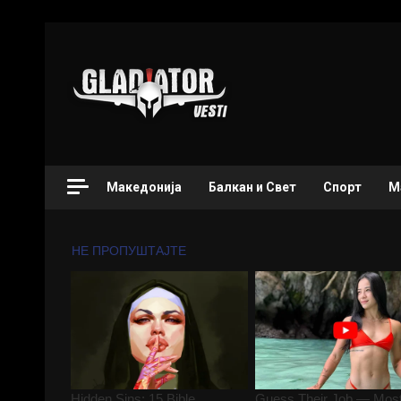
Македонија
Балкан и Свет
Спорт
М