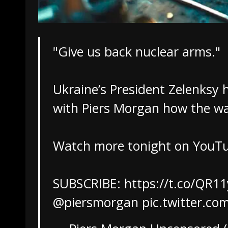
"Give us back nuclear arms."
Ukraine’s President Zelenksy 
with Piers Morgan how the wa
Watch more tonight on YouTu
SUBSCRIBE:
https://t.co/QR1
@piersmorgan
pic.twitter.c