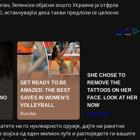
ган, Зеленски објасни зошто Украина ја отфрла
, истакнувајќи дека такви предлози се целосно
тете ни го нуклеарното оружје, дајте ни ракетни
е војска од еден милион луѓе и распоредете ги вашите