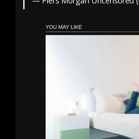
— Piers Morgan Uncensored 