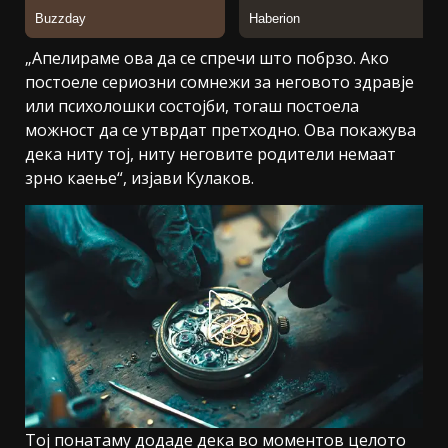
„Апелираме ова да се спречи што побрзо. Ако
постоеле сериозни сомнежи за неговото здравје
или психолошки состојби, тогаш постоела
можност да се утврдат претходно. Ова покажува
дека ниту тој, ниту неговите родители немаат
зрно каење“, изјави Кулаков.
Тој понатаму додаде дека во моментов целото