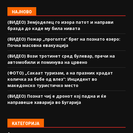
НАЈНОВО
(ВИДЕО) Земјоделец го изора патот и направи
бразда до каде му била нивата
(ВИДЕО) Пожар „проголта“ брег на познато езеро:
Почна масовна евакуација
(ВИДЕО) Вози тротинет сред булевар, пречи на
автомобили и поминува на црвено
(ФОТО) „Сакаат туризам, а на празник крадат
количка за бебе од влез“: Инцидент во
македонско туристичко место
(ВИДЕО) Познат чиј е дронот кој падна и ќе
направеше хаварија во Бугарија
КАТЕГОРИЈА