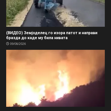
(ВИДЕО) Земјоделец го изора патот и направи
бразда до каде му била нивата
09/08/2026