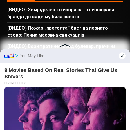
(ВИДЕО) Земјоделец го изора патот и направи
бразда до каде му била нивата
(ВИДЕО) Пожар „проголта“ брег на познато
езеро: Почна масовна евакуација
(ВИДЕО) Вози тротинет сред булевар, пречи на
автомобили и поминува на црвено
(ФОТО) „Сакаат туризам, а на празник крадат
количка за бебе од влез“: Инцидент во
македонско туристичко место
(ВИДЕО) Познат чиј е дронот кој падна и ќе
направеше хаварија во Бугарија
ПРЕБАРАЈ