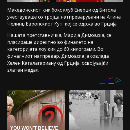
Македонскиот кик бокс клуб Енерџи од Битола
учествуваше со тројца натпреварувачи на Атина
Челинџ Европскиот Куп, кој се одржа во Грција.
Нашата претставничка, Марија Димовска, се
пласираше директно во финалето на
категоријата лоу кик до 60 килограми. Во
финалниот натпревар, Димовска ја совлада
Хелен Каталагариану од Грција, освојувајќи
златен медал.