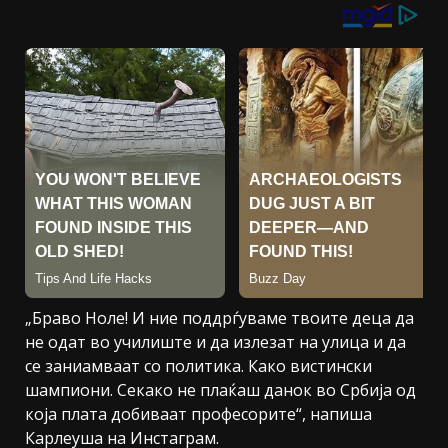
„Браво Ноле! И ние поддрѓуваме твоите деца да
не одат во училиште и да излезат на улица и да
се заниамваат со политика. Како вистински
шампиони. Секако не плаќаш данок во Србија од
која плата добиваат професорите“, напиша
Карлеуша на Инстаграм.