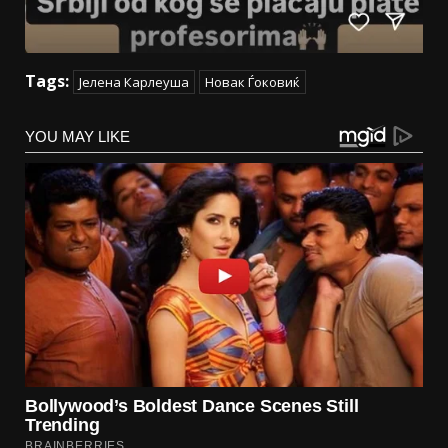
Tags:
Јелена Карлеуша
Новак Ѓоковиќ