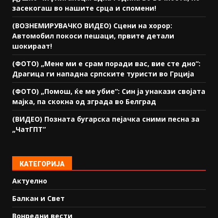
засекогаш во нашите срца и спомени!
(ВОЗНЕМИРУВАЧКО ВИДЕО) Сцени на хорор:
Автомобил покоси пешаци, првите детали
шокираат!
(ФОТО) „Мене ми е срам поради вас, вие сте дно“:
Драгица ги нападна српските туристи во Грција
(ФОТО) „Помош, ќе ме убие“: Син ја унакази својата
мајка, па скокна од зграда во Белград
(ВИДЕО) Позната бугарска пејачка сними песна за
„ЧатГПТ“
КАТЕГОРИЈА
Актуелно
Балкан и Свет
Вонредни вести