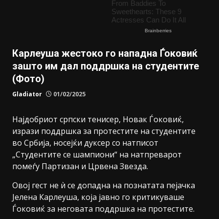
Карлеуша жестоко го нападна Ѓоковиќ
зашто им дал поддршка на студентите
(Фото)
Gladiator
01/02/2025
Најдобриот српски тенисер, Новак Ѓоковиќ,
изрази поддршка за протестите на студентите
во Србија, носејќи дуксер со натписот
„Студентите се шампиони“ на натпреварот
помеѓу Партизан и Црвена Звезда.
Овој гест не ѝ се допадна на познатата пејачка
Јелена Карлеуша, која јавно го критикуваше
Ѓоковиќ за неговата поддршка на протестите.