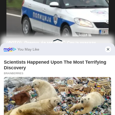
(ФОТО) „Помош, ќе ме убие“: Син ја унакази
својата мајка, па скокна од зграда во Белград
06/08/2026
КОНТАКТИРАЈ СО НАС:
info@gladiatorvesti.mk
НАЈНОВО
Душко Чифлиганец… Eдна година во вечноста, но
засекогаш во нашите срца и спомени!