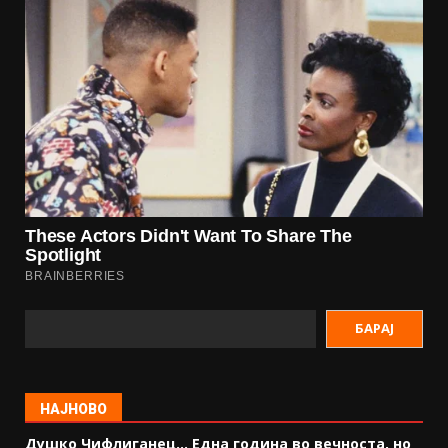
БАРАЈ
НАЈНОВО
Душко Чифлиганец… Eдна година во вечноста, но