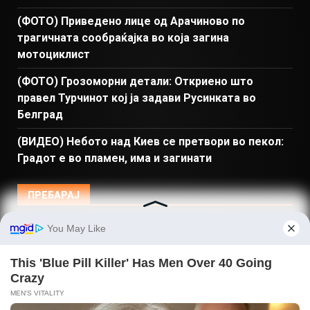
(ФОТО) Приведено лице од Арачиново по
трагичната сообраќајка во која загина
мотоциклист
(ФОТО) Грозоморни детали: Откриено што
правел Турчинот кој ја задави Русинката во
Белград
(ВИДЕО) Небото над Киев се претвори во пекол:
Градот е во пламен, има и загинати
ПРЕБАРАЈ
Македонија
Балкан и Свет
Спорт
Магазин
Најново
Донации