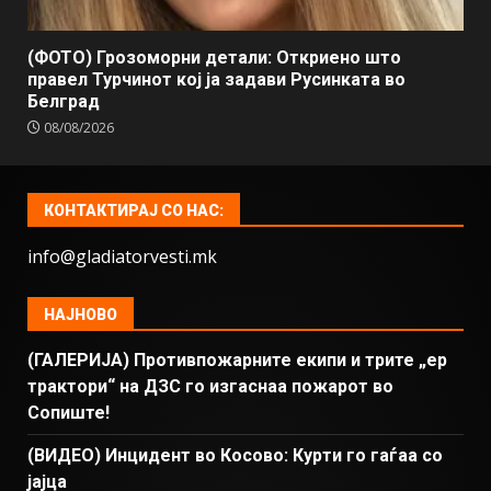
(ФОТО) Грозоморни детали: Откриено што
правел Турчинот кој ја задави Русинката во
Белград
08/08/2026
КОНТАКТИРАЈ СО НАС:
info@gladiatorvesti.mk
НАЈНОВО
(ГАЛЕРИЈА) Противпожарните екипи и трите „ер
трактори“ на ДЗС го изгаснаа пожарот во
Сопиште!
(ВИДЕО) Инцидент во Косово: Курти го гаѓаа со
јајца