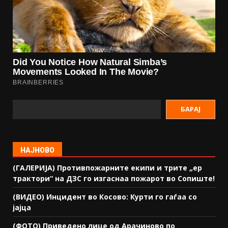
БАРАЈ
НАЈНОВО
(ГАЛЕРИЈА) Противпожарните екипи и трите „ер
трактори“ на ДЗС го изгаснаа пожарот во Сопиште!
(ВИДЕО) Инцидент во Косово: Курти го гаѓаа со
јајца
(ФОТО) Приведено лице од Арачиново по