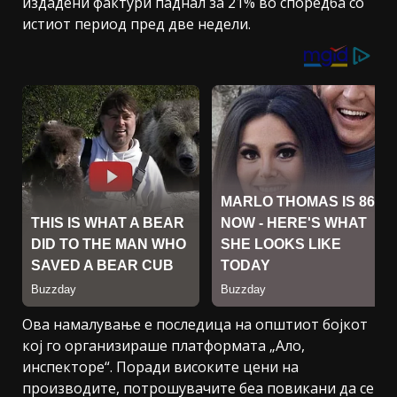
издадени фактури паднал за 21% во споредба со
истиот период пред две недели.
Ова намалување е последица на општиот бојкот
кој го организираше платформата „Ало,
инспекторе“. Поради високите цени на
производите, потрошувачите беа повикани да се