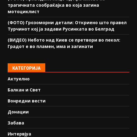
трагичната сообраќајка во која загина
мотоциклист
(ФОТО) Грозоморни детали: Откриено што правел
Турчинот кој ја задави Русинката во Белград
(ВИДЕО) Небото над Киев се претвори во пекол:
Градот е во пламен, има и загинати
КАТЕГОРИЈА
Актуелно
Балкан и Свет
Вонредни вести
Донации
Забава
Интервјуа