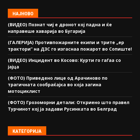
НАЈНОВО
(ВИДЕО) Познат чиј е дронот кој падна и ќе
направеше хаварија во Бугарија
(ГАЛЕРИЈА) Противпожарните екипи и трите „ер
трактори“ на ДЗС го изгаснаа пожарот во Сопиште!
(ВИДЕО) Инцидент во Косово: Курти го гаѓаа со
јајца
(ФОТО) Приведено лице од Арачиново по
трагичната сообраќајка во која загина
мотоциклист
(ФОТО) Грозоморни детали: Откриено што правел
Турчинот кој ја задави Русинката во Белград
КАТЕГОРИЈА