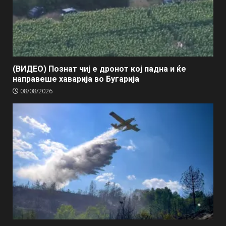
(ВИДЕО) Познат чиј е дронот кој падна и ќе
направеше хаварија во Бугарија
08/08/2026