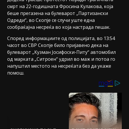
смрт на 22-годишната Фросина Кулакова, која
беше прегазена на булеварот „Партизански
Одреди“, во Скопје се случи уште една
сообраќајна несреќа во која настрада пешак.
Според информациите од полицијата, во 13:54
часот во СВР Скопје било пријавено дека на
булеварот „Кузман Јосифоски-Питу“ автомобил
од марката „Ситроен“ удрил во маж и потоа го
напуштил местото на несреќата без да укаже
помош.