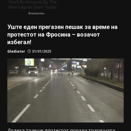
Уште еден прегазен пешак за време на
протестот на Фросина – возачот
избегал!
Gladiator
31/01/2025
Додека траеше протестот поради трагичната