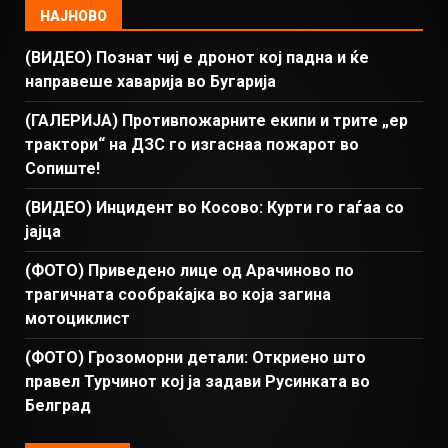
НАЈНОВО
(ВИДЕО) Познат чиј е дронот кој падна и ќе
направеше хаварија во Бугарија
(ГАЛЕРИЈА) Противпожарните екипи и трите „ер
трактори“ на ДЗС го изгаснаа пожарот во
Сопиште!
(ВИДЕО) Инцидент во Косово: Курти го гаѓаа со
јајца
(ФОТО) Приведено лице од Арачиново по
трагичната сообраќајка во која загина
мотоциклист
(ФОТО) Грозоморни детали: Откриено што
правел Турчинот кој ја задави Русинката во
Белград