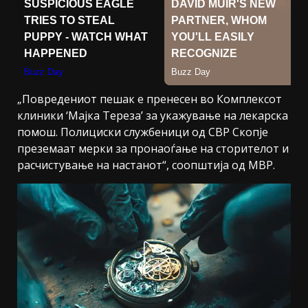
„Повредениот пешак е пренесен во Комплексот
клиники ‘Мајка Тереза’ за укажување на лекарска
помош. Полициски службеници од СВР Скопје
преземаат мерки за пронаоѓање на сторителот и
расчистување на настанот“, соопштија од МВР.