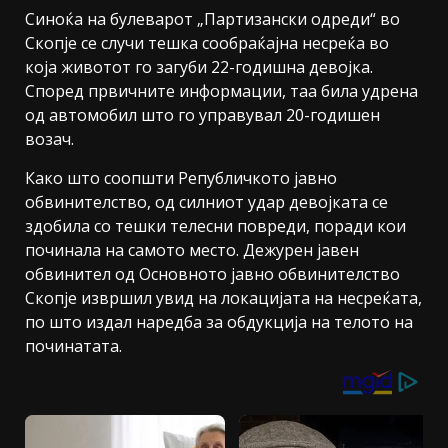
Синоќа на булеварот „Партизански одреди“ во
Скопје се случи тешка сообраќајна несреќа во
која животот го загуби 22-годишна девојка.
Според првичните информации, таа била удрена
од автомобил што го управувал 20-годишен
возач.
Како што соопшти Републичкото јавно
обвинителство, од силниот удар девојката се
здобила со тешки телесни повреди, поради кои
починала на самото место. Дежурен јавен
обвинител од Основното јавно обвинителство
Скопје извршил увид на локацијата на несреќата,
по што издал наредба за обдукција на телото на
починатата.