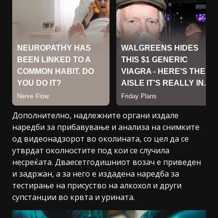
Дополнително, надлежните органи издале
наредби за прибавување и анализа на снимките
од видеонадзорот во околината, со цел да се
утврдат околностите под кои се случила
несреќата. Дваесетгодишниот возач е приведен
и задржан, а за него е издадена наредба за
тестирање на присуство на алкохол и други
супстанции во крвта и урината.