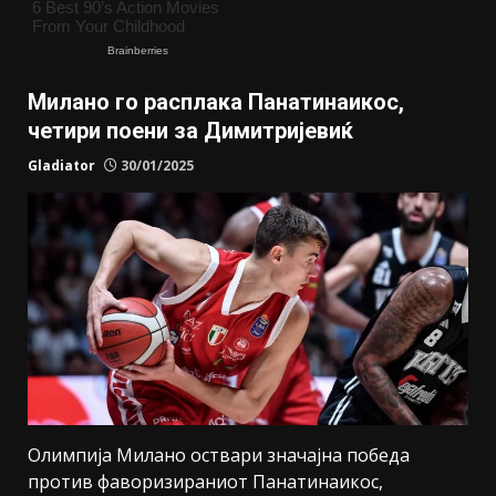
Милано го расплака Панатинаикос,
четири поени за Димитријевиќ
Gladiator
30/01/2025
Олимпија Милано оствари значајна победа
против фаворизираниот Панатинаикос,