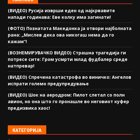
(ВИДЕО) Русија изврши еден од најкрвавите
напади годинава: Еве колку има загинати!
(ФОТО) Познатата Македонка ја отвори најболната
рана: „Мислев дека ова никогаш нема да го
кажам“!
(ВОЗНЕМИРУВАЧКО ВИДЕО) Страшна трагедија ги
потресе сите: Гром усмрти млад фудбалер среде
натпревар!
(ВИДЕО) Спречена катастрофа во виничко: Ангелов
испрати големо предупредување
(ВИДЕО) Шок на аеродром: Пилот слетал со полн
авион, но она што го пронашле во неговиот куфер
предизвика хаос!
КАТЕГОРИЈА