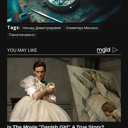
Tags:
Ненад Димитријевиќ
Олимпија Милано
Панатинаикос