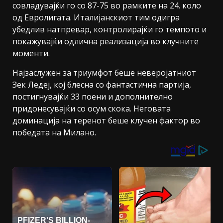
совладувајќи го со 87-75 во рамките на 24. коло
од Евролигата. Италијанскиот тим одигра
убедлив натпревар, контролирајќи го темпото и
покажувајќи одлична реализација во клучните
моменти.
Најзаслужен за триумфот беше неверојатниот
Зек Ледеј, кој блесна со фантастична партија,
постигнувајќи 33 поени и дополнително
придонесувајќи со осум скока. Неговата
доминација на теренот беше клучен фактор во
победата на Милано.