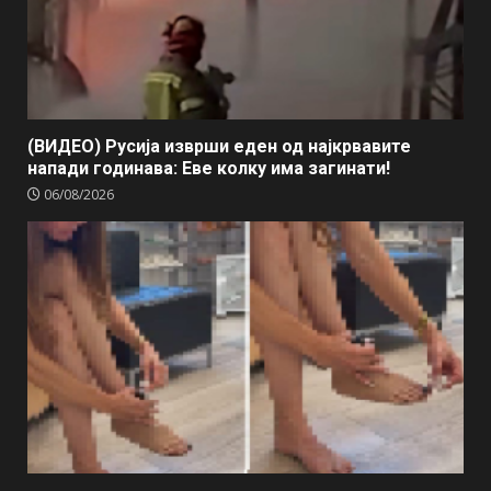
(ВИДЕО) Русија изврши еден од најкрвавите
напади годинава: Еве колку има загинати!
06/08/2026