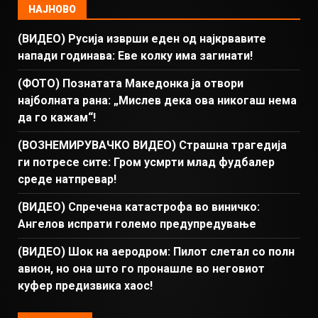
НАЈНОВО
(ВИДЕО) Русија изврши еден од најкрвавите
напади годинава: Еве колку има загинати!
(ФОТО) Познатата Македонка ја отвори
најболната рана: „Мислев дека ова никогаш нема
да го кажам“!
(ВОЗНЕМИРУВАЧКО ВИДЕО) Страшна трагедија
ги потресе сите: Гром усмрти млад фудбалер
среде натпревар!
(ВИДЕО) Спречена катастрофа во виничко:
Ангелов испрати големо предупредување
(ВИДЕО) Шок на аеродром: Пилот слетал со полн
авион, но она што го пронашле во неговиот
куфер предизвика хаос!