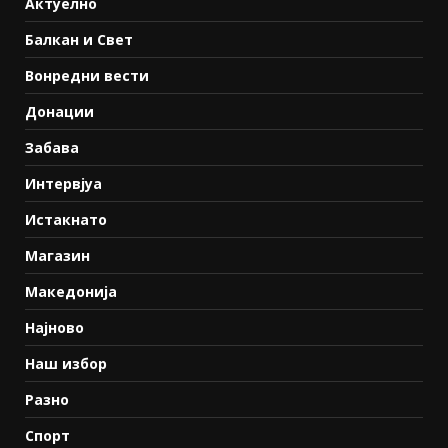
Актуелно
Балкан и Свет
Вонредни вести
Донации
Забава
Интервјуа
Истакнато
Магазин
Македонија
Најново
Наш избор
Разно
Спорт