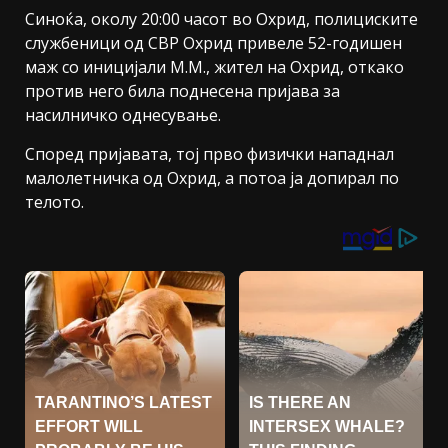
Синоќа, околу 20:00 часот во Охрид, полициските
службеници од СВР Охрид привеле 52-годишен
маж со иницијали М.М., жител на Охрид, откако
против него била поднесена пријава за
насилничко однесување.
Според пријавата, тој прво физички нападнал
малолетничка од Охрид, а потоа ја допирал по
телото.