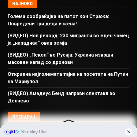
НАЈНОВО
Голема сообраќајка на патот кон Стража:
Повредени три деца и жена!
(ВИДЕО) Нов рекорд: 230 мигранти во еден чамец
ја „нападнаа“ оваа земја
(ВИДЕО) „Пекол“ во Русија: Украина изврши
масовен напад со дронови
Откриена најголемата тајна на посетата на Путин
на Мариупол
(ВИДЕО) Амадеус Бенд направи спектакл во
Делчево
ПРЕБАРАЈ