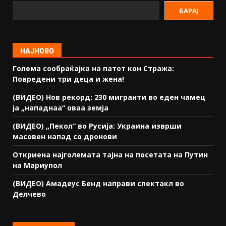
БАРАЈ
НАЈНОВО
Голема сообраќајка на патот кон Стража:
Повредени три деца и жена!
(ВИДЕО) Нов рекорд: 230 мигранти во еден чамец
ја „нападнаа“ оваа земја
(ВИДЕО) „Пекол“ во Русија: Украина изврши
масовен напад со дронови
Откриена најголемата тајна на посетата на Путин
на Мариупол
(ВИДЕО) Амадеус Бенд направи спектакл во
Делчево