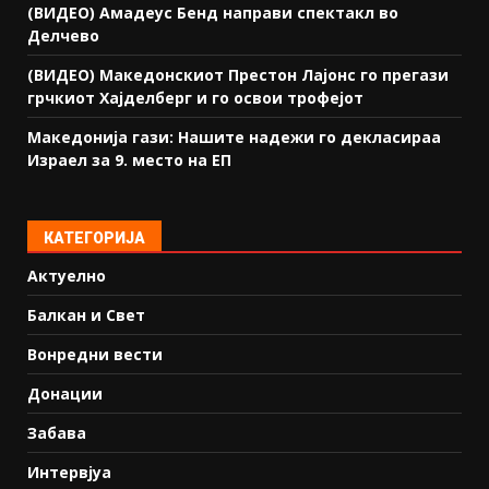
(ВИДЕО) Амадеус Бенд направи спектакл во
Делчево
(ВИДЕО) Македонскиот Престон Лајонс го прегази
грчкиот Хајделберг и го освои трофејот
Македонија гази: Нашите надежи го декласираа
Израел за 9. место на ЕП
КАТЕГОРИЈА
Актуелно
Балкан и Свет
Вонредни вести
Донации
Забава
Интервјуа