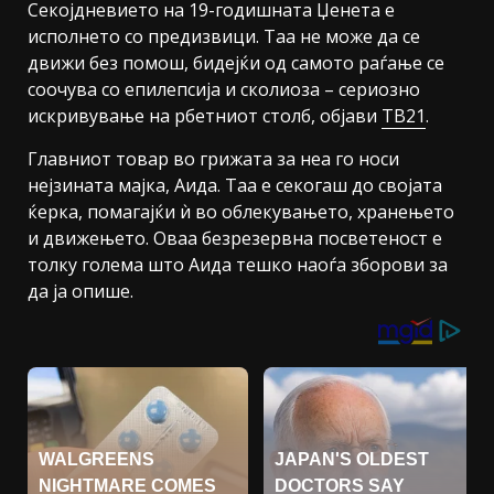
Секојдневието на 19-годишната Џенета е
исполнето со предизвици. Таа не може да се
движи без помош, бидејќи од самото раѓање се
соочува со епилепсија и сколиоза – сериозно
искривување на рбетниот столб, објави
ТВ21
.
Главниот товар во грижата за неа го носи
нејзината мајка, Аида. Таа е секогаш до својата
ќерка, помагајќи ѝ во облекувањето, хранењето
и движењето. Оваа безрезервна посветеност е
толку голема што Аида тешко наоѓа зборови за
да ја опише.