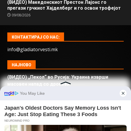
(ВИДЕО) Македонскиот Престон Лајонс го
прегази грчкиот Хајделберг и го освои трофејот
09/08/2026
КОНТАКТИРАЈ СО НАС:
info@gladiatorvesti.mk
НАЈНОВО
(ВИДЕО) „Пекол“ во Русија: Украина изврши
масовен напад со дронови
Откриена најголемата тајна на посетата на Путин
на Мариупол
(ВИДЕО) Амадеус Бенд направи спектакл во
Делчево