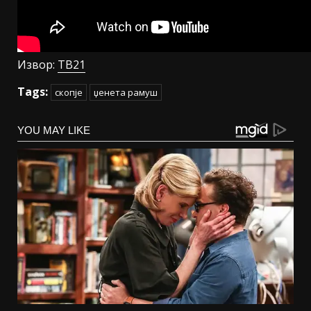
Извор:
ТВ21
Tags:
скопје
џенета рамуш