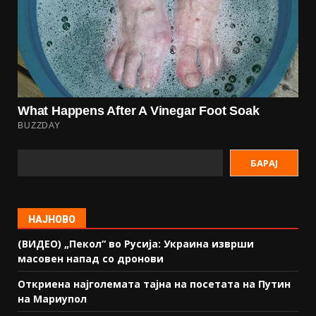
БАРАЈ
НАЈНОВО
(ВИДЕО) „Пекол“ во Русија: Украина изврши
масовен напад со дронови
Откриена најголемата тајна на посетата на Путин
на Мариупол