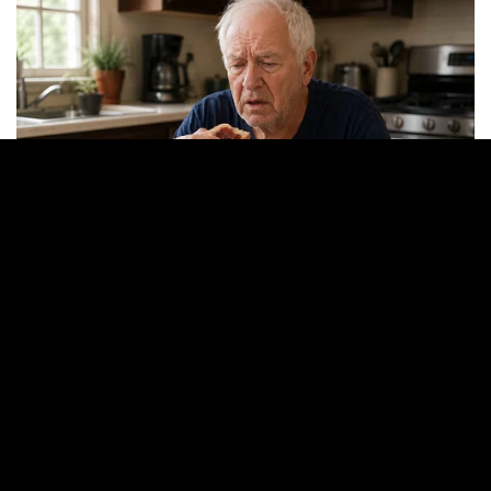
(ВИДЕО) Македонскиот Престон Лајонс го
прегази грчкиот Хајделберг и го освои трофејот
Македонија гази: Нашите надежи го декласираа
Израел за 9. место на ЕП
ПРЕБАРАЈ
Македонија
Балкан и Свет
Спорт
Магазин
Најново
Донации
© Copyright 2026 Gladiator - Powered by dbT18
|
DarkNews
by AF themes.