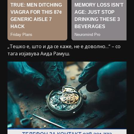
„Тешко е, што и да се каже, не е доволно…“ – со
тага изјавува Аида Рамуш.