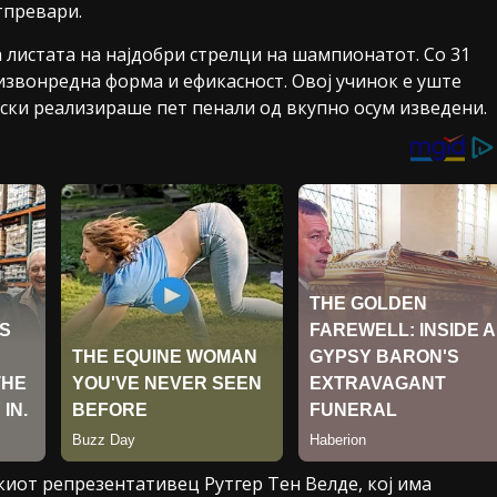
тпревари.
 листата на најдобри стрелци на шампионатот. Со 31
 извонредна форма и ефикасност. Овој учинок е уште
ски реализираше пет пенали од вкупно осум изведени.
киот репрезентативец Рутгер Тен Велде, кој има