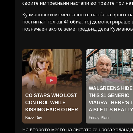
своите импресивни настапи во првите три на
Кузмановски моментално се наоѓа на врвот на
постигнат гол од 41 обид, тој демонстрираше
позначаен ако се земе предвид дека Кузманов
На второто место на листата се наоѓа холандс