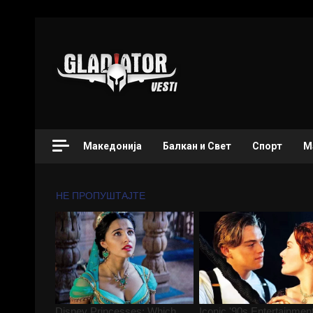
Македонија
Балкан и Свет
Спорт
М