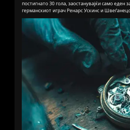
постигнато 30 гола, заостанувајќи само еден з
германскиот играч Ренарс Ускинс и Швеѓанецо