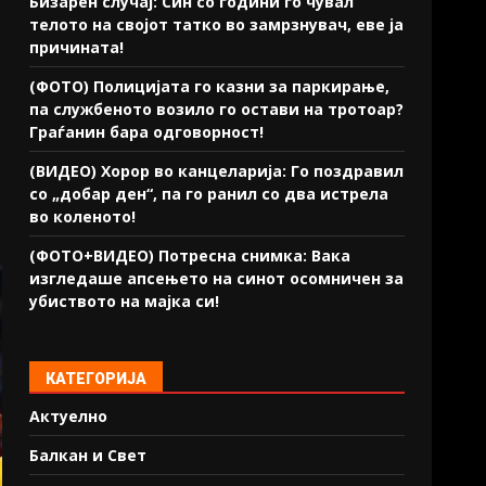
Бизарен случај: Син со години го чувал
телото на својот татко во замрзнувач, еве ја
причината!
(ФОТО) Полицијата го казни за паркирање,
па службеното возило го остави на тротоар?
Граѓанин бара одговорност!
(ВИДЕО) Хорор во канцеларија: Го поздравил
со „добар ден“, па го ранил со два истрела
во коленото!
(ФОТО+ВИДЕО) Потресна снимка: Вака
изгледаше апсењето на синот осомничен за
убиството на мајка си!
КАТЕГОРИЈА
Актуелно
Балкан и Свет