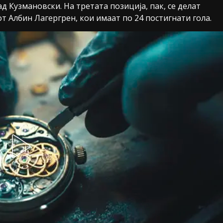
ад Кузмановски. На третата позиција, пак, се делат
т Албин Лагергрен, кои имаат по 24 постигнати гола.