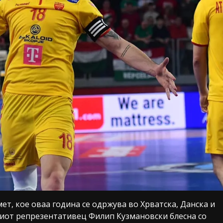
т, кое оваа година се одржува во Хрватска, Данска и
иот репрезентативец Филип Кузмановски блесна со