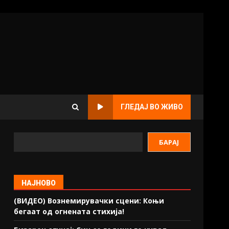
ГЛЕДАЈ ВО ЖИВО
БАРАЈ
НАЈНОВО
(ВИДЕО) Вознемирувачки сцени: Коњи
бегаат од огнената стихија!