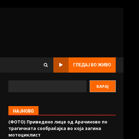
ГЛЕДАЈ ВО ЖИВО
БАРАЈ
НАЈНОВО
(ФОТО) Приведено лице од Арачиново по
трагичната сообраќајка во која загина
мотоциклист