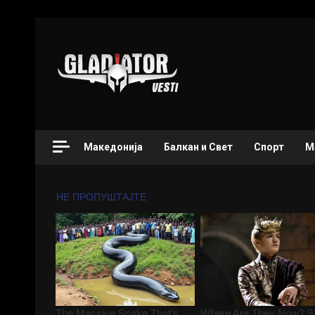
Македонија
Балкан и Свет
Спорт
М