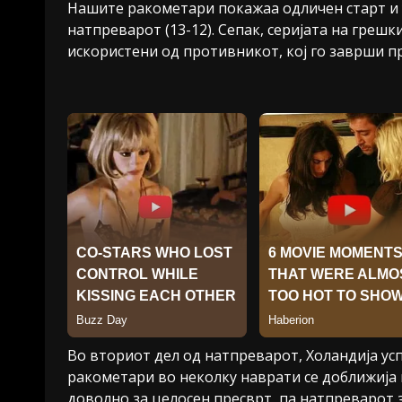
Нашите ракометари покажаа одличен старт и у
натпреварот (13-12). Сепак, серијата на греш
искористени од противникот, кој го заврши п
Во вториот дел од натпреварот, Холандија ус
ракометари во неколку наврати се доближија на
доволно за целосен пресврт, па натпреварот 