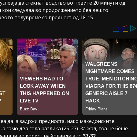
спеаја да стекнат водство во првите 20 минути од
ки кои следуваа во продолжението беа вешто
рвото полувреме со предност од 18-15.
пеа да ја задржи предноста, иако македонските
 само два гола разлика (25-27). За жал, тоа не беше
заврши во корист на Холандија со
37-32
.