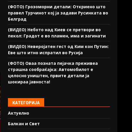
(ФОТО) Грозоморни детали: Откриено што
правел Турчинот кој ја задави Русинката во
Белград
(ВИДЕО) Небото над Киев се претвори во
пекол: Градот е во пламен, има и загинати
(ВИДЕО) Неверојатен гест од Ким кон Путин:
Еве што итно испратил во Русија
(ФОТО) Оваа позната пејачка преживеа
страшна сообраќајка: Автомобилот е
целосно уништен, првите детали ја
шокираа јавноста!
КАТЕГОРИЈА
Актуелно
Балкан и Свет