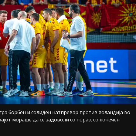
ра борбен и солиден натпревар против Холандија во
рајот мораше да се задоволи со пораз, со конечен