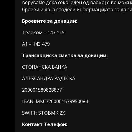
веруваме дека секој еден од вас кој е во мож
броеви и да ја сподели информацијата за да ги
Броевите за донации:
Телеком – 143 115
А1 – 143 479
Трансакциска сметка за донации:
СТОПАНСКА БАНКА
АЛЕКСАНДРА РАДЕСКА
200001580828877
IBAN: MK07200001578950084
SWIFT: STOBMK 2X
Контакт Телефон: