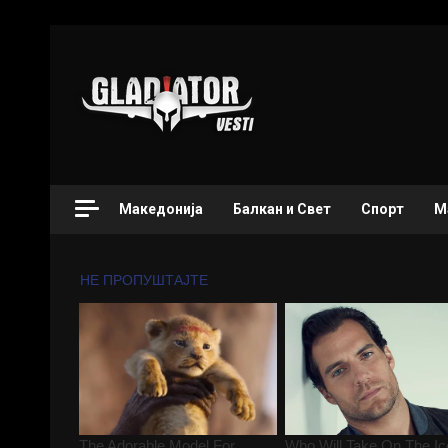
Македонија
Балкан и Свет
Спорт
М