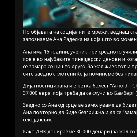
По објавата на социјалните мрежи, веднаш ста
запознавме Ана Радеска на која што во момен
Ана
има 16 години, ученик при средното учил
кое е во најубавите тинејџерски денови и ког
се замара со ништо друго. За жал животот и п
сите заедно сплотени ќе ја поминеме без ник
Дијагностицирана и е ретка болест “Arnold – Ch
37.000 евра, која треба да се случи во Бамберг
Заедно со Ана од срце ве замолуваме да биде
Ана повторно да биде безгрижна и да се “зама
секојдневие.
Како ДНК дониравме 30.000 денари (за жал т