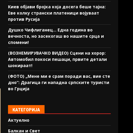
Киев објави бројка која досега беше тајна:
Еве колку странски платеници војуваат
против Русија
Душко Чифлиганец… Eдна година во
вечноста, но засекогаш во нашите срца и
спомени!
(ВОЗНЕМИРУВАЧКО ВИДЕО) Сцени на хорор:
Автомобил покоси пешаци, првите детали
шокираат!
(ФОТО) „Мене ми е срам поради вас, вие сте
дно“: Драгица ги нападна српските туристи
во Грција
КАТЕГОРИЈА
Актуелно
Балкан и Свет