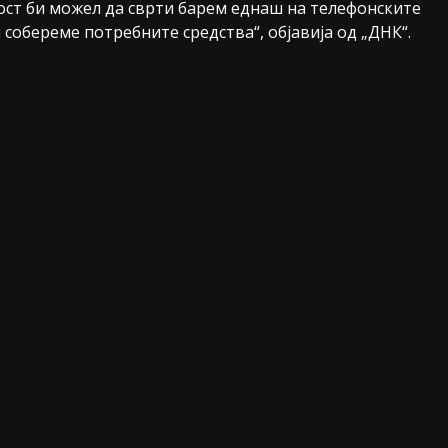
ност би можел да сврти барем еднаш на телефонските
 собереме потребните средства“, објавија од „ДНК“.