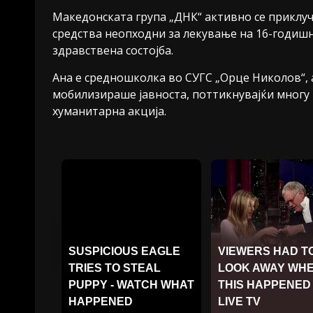
Македонската група „ДНК“ активно се приклу
средства неопходни за лекување на 16-годишна
здравствена состојба.
Ана е средношколка во СУГС „Орце Николов“, а
мобилизираше јавноста, поттикнувајќи многу 
хуманитарна акција.