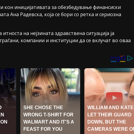
чи кон иницијативата за обезбедување финансиски
та Ана Радевска, која се бори со ретка и сериозна
 итноста на нејзината здравствена ситуација ја
граѓани, компании и институции да се вклучат во оваа