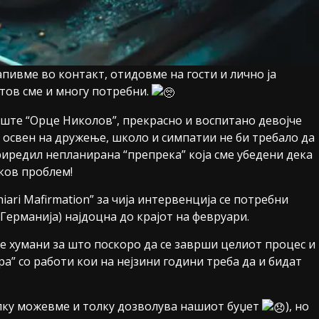
пивме во контакт, отидовме на гости и лично ја
тов сме и многу потребни.
иште “Орце Николов”, прекрасно и воспитано девојче
а освен на дружење, школо и симпатии не би требало да
риредил непланирана “препрека” која сме убедени дека
аков проблем!
iari Mafirmation” за чија интервенција се потребни
 (Германија) најдоцна до крајот на февруари.
те хумани за што поскоро да се заврши целиот процес и
ра” со работи кои на нејзини години треба да и бидат
олку можевме и толку дозволува нашиот буџет
), но