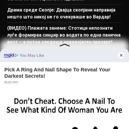
Драма среде Скопје: Двајца скопјани направија
нешто што никој не го очекуваше во Вардар!
(ВИДЕО) Плажата занеме: Стотици непознати
луѓе формираа синџир во водата по една панична
вест – а потоа следеше неверојатен пресврт!
ПРЕБАРАЈ
Македонија
Балкан и Свет
Спорт
Магазин
Најново
Донации
© Copyright 2026 Gladiator - Powered by dbT18
|