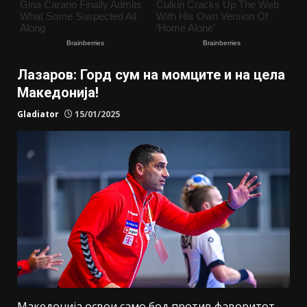
Лазаров: Горд сум на момците и на цела
Македонија!
Gladiator
15/01/2025
Македонија освои само бод против фаворитот