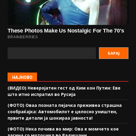
БАРАЈ
НАЈНОВО
(ВИДЕО) Неверојатен гест од Ким кон Путин: Еве
што итно испратил во Русија
(ФОТО) Оваа позната пејачка преживеа страшна
сообраќајка: Автомобилот е целосно уништен,
првите детали ја шокираа јавноста!
(ФОТО) Нека почива во мир: Ова е момчето кое
загина со мотоцикл во Радишани