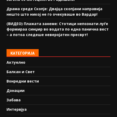
Драма среде Скопје: Двајца скопјани направија
нешто што никој не го очекуваше во Вардар!
(ВИДЕО) Плажата занеме: Стотици непознати луѓе
формираа синџир во водата по една панична вест
– а потоа следеше неверојатен пресврт!
КАТЕГОРИЈА
Актуелно
Балкан и Свет
Вонредни вести
Донации
Забава
Интервјуа