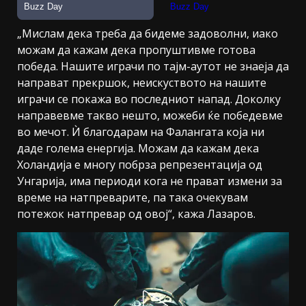
„Мислам дека треба да бидеме задоволни, иако
можам да кажам дека пропуштивме готова
победа. Нашите играчи по тајм-аутот не знаеја да
направат прекршок, неискуството на нашите
играчи се покажа во последниот напад. Доколку
направевме такво нешто, можеби ќе победевме
во мечот. Ѝ благодарам на Фалангата која ни
даде голема енергија. Можам да кажам дека
Холандија е многу побрза репрезентација од
Унгарија, има периоди кога не прават измени за
време на натпреварите, па така очекувам
потежок натпревар од овој“, кажа Лазаров.