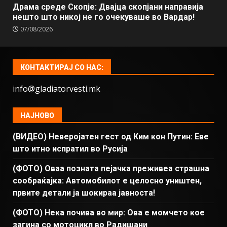
Драма среде Скопје: Двајца скопјани направија
нешто што никој не го очекуваше во Вардар!
07/08/2026
КОНТАКТИРАЈ СО НАС:
info@gladiatorvesti.mk
НАЈНОВО
(ВИДЕО) Неверојатен гест од Ким кон Путин: Еве
што итно испратил во Русија
(ФОТО) Оваа позната пејачка преживеа страшна
сообраќајка: Автомобилот е целосно уништен,
првите детали ја шокираа јавноста!
(ФОТО) Нека почива во мир: Ова е момчето кое
загина со мотоцикл во Радишани