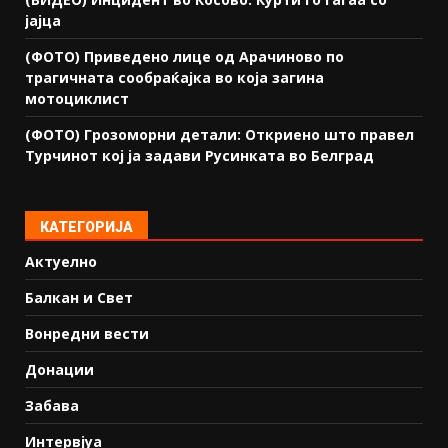
јајца
(ФОТО) Приведено лице од Арачиново по
трагичната сообраќајка во која загина
мотоциклист
(ФОТО) Грозоморни детали: Откриено што правел
Турчинот кој ја задави Русинката во Белград
КАТЕГОРИЈА
Актуелно
Балкан и Свет
Вонредни вести
Донации
Забава
Интервјуа