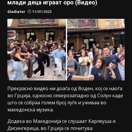
млади деца играат оро (Видео)
Gladiator
11/01/2025
Прекрасно видео ни доаѓа од Воден, кој се наоѓа
во Грција, односно северозападно од Солун каде
што се собраа голем број луѓе и уживаа во
македонска музика.
Додека во Македонија се слушаат Карлеуша и
Дисингерица, во Грција се почитува