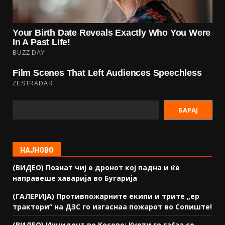
БАРАЈ
НАЈНОВО
(ВИДЕО) Познат чиј е дронот кој падна и ќе
направеше хаварија во Бугарија
(ГАЛЕРИЈА) Противпожарните екипи и трите „ер
трактори“ на ДЗС го изгаснаа пожарот во Сопиште!
(ВИДЕО) Инцидент во Косово: Курти го гаѓаа со