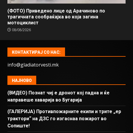
(ФОТО) Приведено лице од Арачиново по
трагичната сообраќајка во која загина
мотоциклист
08/08/2026
КОНТАКТИРАЈ СО НАС:
info@gladiatorvesti.mk
НАЈНОВО
(ВИДЕО) Познат чиј е дронот кој падна и ќе
направеше хаварија во Бугарија
(ГАЛЕРИЈА) Противпожарните екипи и трите „ер
трактори“ на ДЗС го изгаснаа пожарот во
Сопиште!