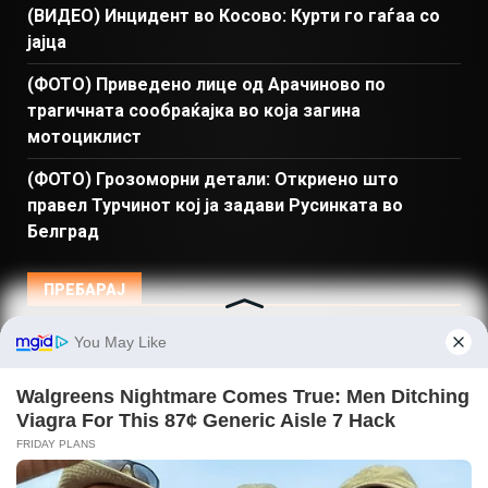
(ВИДЕО) Инцидент во Косово: Курти го гаѓаа со
јајца
(ФОТО) Приведено лице од Арачиново по
трагичната сообраќајка во која загина
мотоциклист
(ФОТО) Грозоморни детали: Откриено што
правел Турчинот кој ја задави Русинката во
Белград
ПРЕБАРАЈ
Македонија
Балкан и Свет
Спорт
Магазин
Најново
Донации