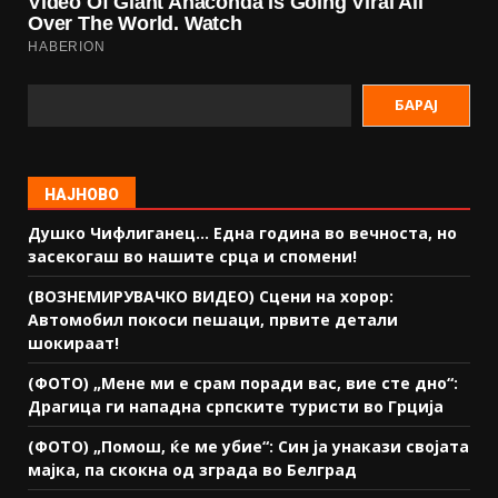
БАРАЈ
НАЈНОВО
Душко Чифлиганец… Eдна година во вечноста, но
засекогаш во нашите срца и спомени!
(ВОЗНЕМИРУВАЧКО ВИДЕО) Сцени на хорор:
Автомобил покоси пешаци, првите детали
шокираат!
(ФОТО) „Мене ми е срам поради вас, вие сте дно“:
Драгица ги нападна српските туристи во Грција
(ФОТО) „Помош, ќе ме убие“: Син ја унакази својата
мајка, па скокна од зграда во Белград