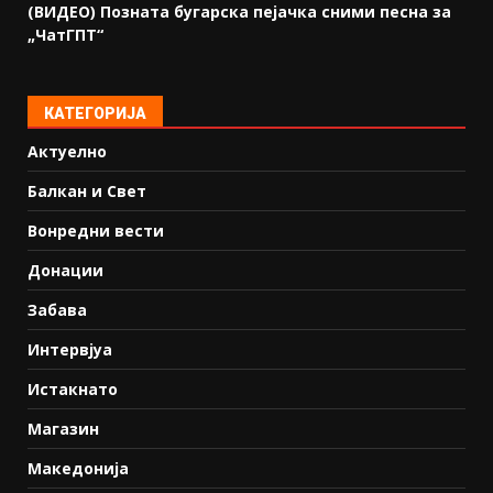
(ВИДЕО) Позната бугарска пејачка сними песна за
„ЧатГПТ“
КАТЕГОРИЈА
Актуелно
Балкан и Свет
Вонредни вести
Донации
Забава
Интервјуа
Истакнато
Магазин
Македонија