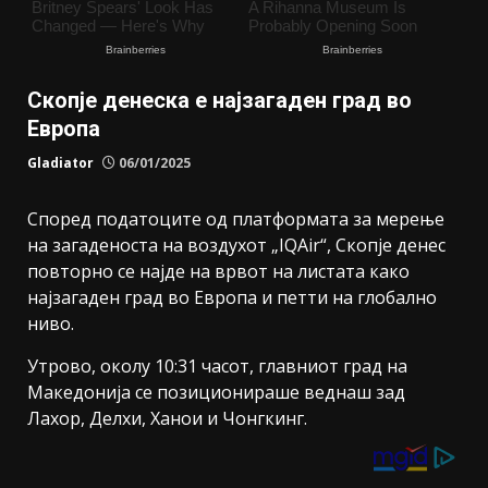
Скопје денеска е најзагаден град во
Европа
Gladiator
06/01/2025
Според податоците од платформата за мерење
на загаденоста на воздухот „IQAir“, Скопје денес
повторно се најде на врвот на листата како
најзагаден град во Европа и петти на глобално
ниво.
Утрово, околу 10:31 часот, главниот град на
Македонија се позиционираше веднаш зад
Лахор, Делхи, Ханои и Чонгкинг.