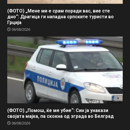
(ФОТО) „Мене ми е срам поради вас, вие сте
дно“: Драгица ги нападна српските туристи во
Грција
06/08/2026
(ФОТО) „Помош, ќе ме убие“: Син ја унакази
својата мајка, па скокна од зграда во Белград
06/08/2026