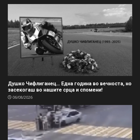
Душко Чифлиганец… Eдна година во вечноста, но
засекогаш во нашите срца и спомени!
06/08/2026