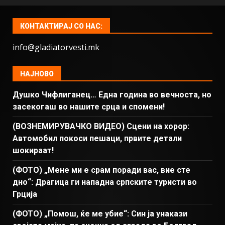
КОНТАКТИРАЈ СО НАС:
info@gladiatorvesti.mk
НАЈНОВО
Душко Чифлиганец… Eдна година во вечноста, но
засекогаш во нашите срца и спомени!
(ВОЗНЕМИРУВАЧКО ВИДЕО) Сцени на хорор:
Автомобил покоси пешаци, првите детали
шокираат!
(ФОТО) „Мене ми е срам поради вас, вие сте
дно“: Драгица ги нападна српските туристи во
Грција
(ФОТО) „Помош, ќе ме убие“: Син ја унакази