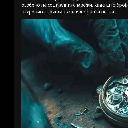
особено на социјалните мрежи, каде што број
искрениот пристап кон изворната песна.