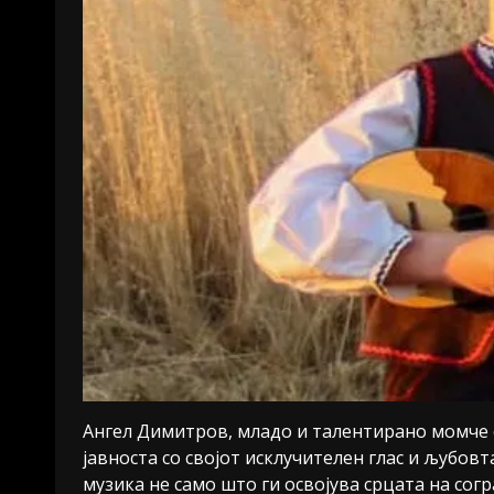
Ангел Димитров, младо и талентирано момче 
јавноста со својот исклучителен глас и љубов
музика не само што ги освојува срцата на сог