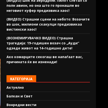
(ВИДЕО) Шок на аеродром: Пилот слетал со
полн авион, но она што го пронашле во
неговиот куфер предизвика хаос!
(ВИДЕО) Страшни сцени на небото: Возачите
во шок, милиони скакулци предизвикаа
вистински хаос!
(ВОЗНЕМИРУВАЧКО ВИДЕО) Страшна
трагедија: 19-годишен возач со „Ауди“
одзеде живот на 14-годишно дете!
Ако комарците секогаш ве напаѓаат вас,
причината ќе ве изненади!
КАТЕГОРИЈА
Актуелно
Балкан и Свет
Вонредни вести