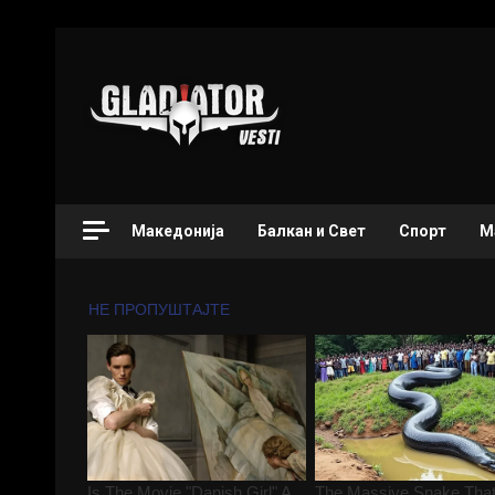
Македонија
Балкан и Свет
Спорт
М