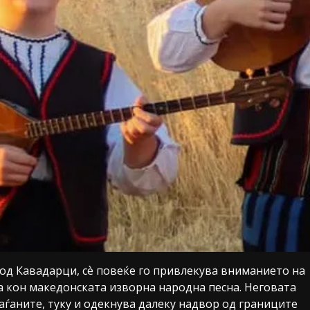
од Кавадарци, сѐ повеќе го привлекува вниманието на
та кон македонската изворна народна песна. Неговата
раѓаните, туку и одекнува далеку надвор од границите