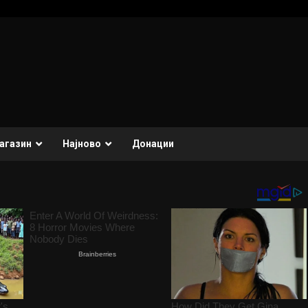
агазин
Најново
Донации