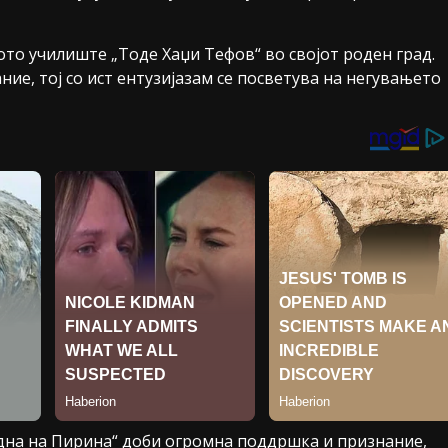
ото училиште „Тоде Хаџи Тефов“ во својот роден град.
ние, тој со ист ентузијазам се посветува на негувaњето
адна на Пирина“ доби огромна поддршка и признание,