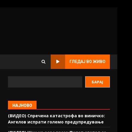
ГЛЕДАЈ ВО ЖИВО
БАРАЈ
НАЈНОВО
(ВИДЕО) Спречена катастрофа во виничко:
Ангелов испрати големо предупредување