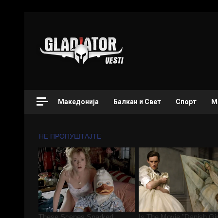
Македонија
Балкан и Свет
Спорт
М