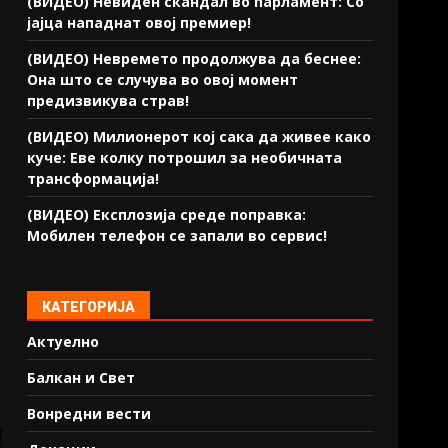
(ВИДЕО) Невиден скандал во парламент: Со
јајца нападнат овој премиер!
(ВИДЕО) Невремето продолжува да беснее:
Она што се случува во овој момент
предизвикува страв!
(ВИДЕО) Милионерот кој сака да живее како
куче: Еве колку потрошил за необичната
трансформација!
(ВИДЕО) Експлозија среде поправка:
Мобилен телефон се запали во сервис!
КАТЕГОРИЈА
Актуелно
Балкан и Свет
Вонредни вести