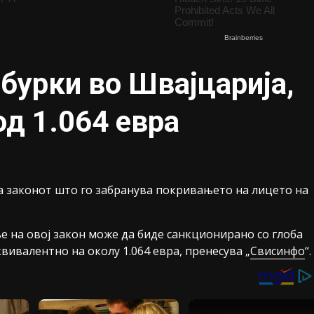
бурки во Швајцарија,
од 1.064 евра
а законот што го забранува покривањето на лицето на
 на овој закон може да биде санкционирано со глоба
квивалентно на околу 1.064 евра, пренесува „
Свисинфо
“.