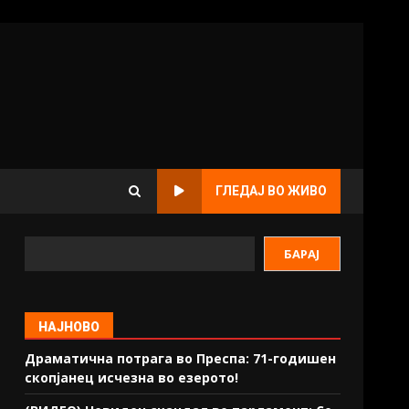
ГЛЕДАЈ ВО ЖИВО
БАРАЈ
НАЈНОВО
Драматична потрага во Преспа: 71-годишен
скопјанец исчезна во езерото!