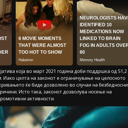
јатива која во март 2021 година доби поддршка од 51,2
. Иако целта на законот е ограничување на целосното
кривањето ќе биде дозволено во случаи на безбедносни
ричини. Исто така, законот дозволува носење на
 промотивни активности.