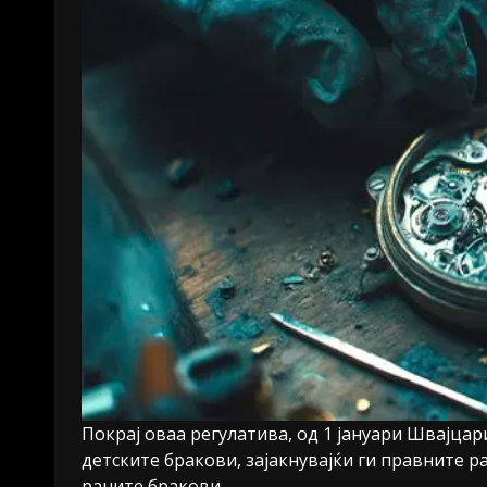
Покрај оваа регулатива, од 1 јануари Швајцар
детските бракови, зајакнувајќи ги правните р
раните бракови.