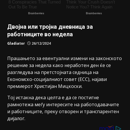
Двојна или тројна дневница за
работниците во недела
Gladiator
26/12/2024
Прашањето за евентуални измени на законското
решение за недела како неработен ден ќе се
разгледува на претстојната седница на
Економско-социјалниот совет (ЕСС), најави
премиерот Христијан Мицкоски.
Тој истакна дека целта е да се постигне
рамнотежа меѓу интересите на работодавачите
и работниците, преку отворен и транспарентен
дијалог.