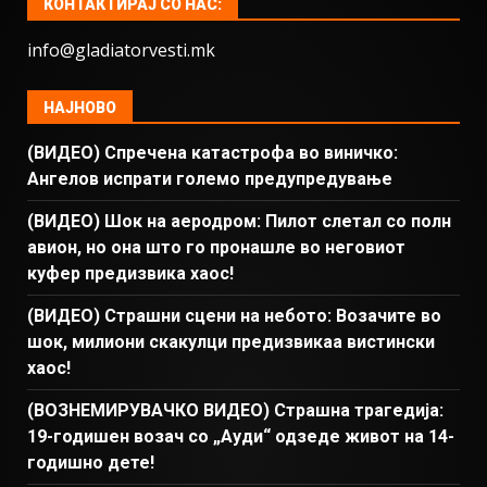
КОНТАКТИРАЈ СО НАС:
info@gladiatorvesti.mk
НАЈНОВО
(ВИДЕО) Спречена катастрофа во виничко:
Ангелов испрати големо предупредување
(ВИДЕО) Шок на аеродром: Пилот слетал со полн
авион, но она што го пронашле во неговиот
куфер предизвика хаос!
(ВИДЕО) Страшни сцени на небото: Возачите во
шок, милиони скакулци предизвикаа вистински
хаос!
(ВОЗНЕМИРУВАЧКО ВИДЕО) Страшна трагедија:
19-годишен возач со „Ауди“ одзеде живот на 14-
годишно дете!