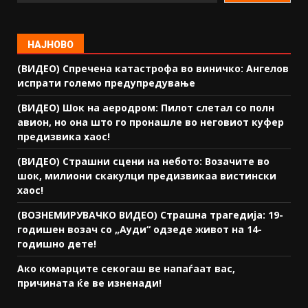
НАЈНОВО
(ВИДЕО) Спречена катастрофа во виничко: Ангелов
испрати големо предупредување
(ВИДЕО) Шок на аеродром: Пилот слетал со полн
авион, но она што го пронашле во неговиот куфер
предизвика хаос!
(ВИДЕО) Страшни сцени на небото: Возачите во
шок, милиони скакулци предизвикаа вистински
хаос!
(ВОЗНЕМИРУВАЧКО ВИДЕО) Страшна трагедија: 19-
годишен возач со „Ауди“ одзеде живот на 14-
годишно дете!
Ако комарците секогаш ве напаѓаат вас,
причината ќе ве изненади!