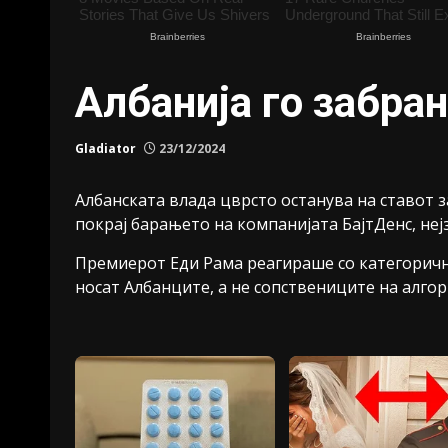
Албанија го забран
Gladiator
23/12/2024
Албанската влада цврсто останува на ставот 
покрај барањето на компанијата БајтДенс, неј
Премиерот Еди Рама реагираше со категорична 
носат Албанците, а не сопствениците на алгор