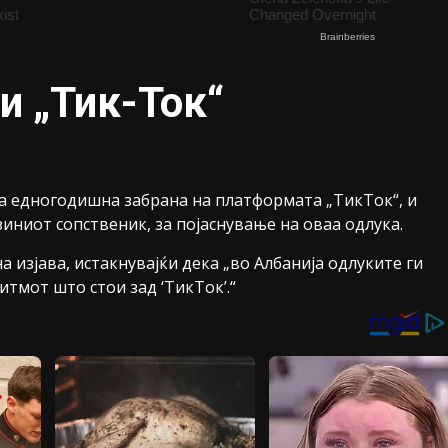
и „Тик-Ток“
за едногодишна забрана на платформата „ТикТок“, и
зиниот сопственик, за појаснување на оваа одлука.
изјава, истакнувајќи дека „во Албанија одлуките ги
итмот што стои зад ‘ТикТок’.“