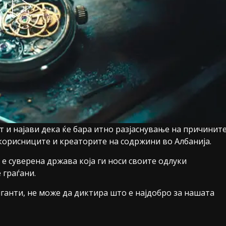
ст и најави дека ќе бара итно разјаснување на причинит
а корисниците и креаторите на содржини во Албанија.
е суверена држава која ги носи своите одлуки
 граѓани.
иганти, не може да диктира што е најдобро за нашата