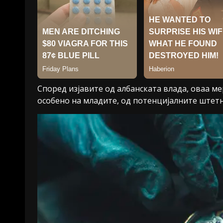
Според изјавите од албанската влада, оваа ме
особено на младите, од потенцијалните штетн