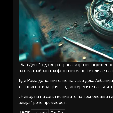
„БајтДенс“, од своја страна, изрази загрижено
за оваа забрана, која значително ќе влијае н
Еди Рама дополнително нагласи дека Албанија 
независно, водејќи се од интересите на своите
„Никој, па ни сопствениците на технолошки г
земја,“ рече премиерот.
Tags:
албанија
Тик-Ток