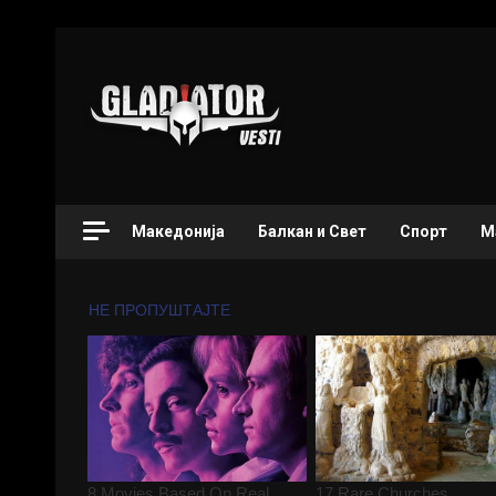
Македонија
Балкан и Свет
Спорт
М