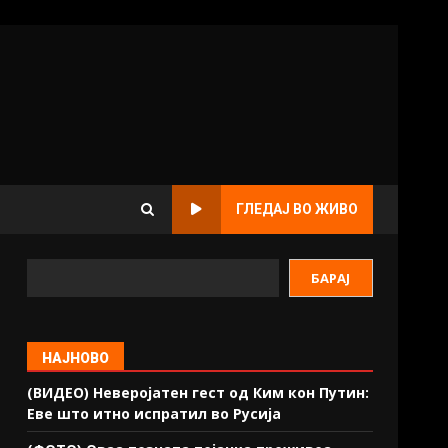
ГЛЕДАЈ ВО ЖИВО
БАРАЈ
НАЈНОВО
(ВИДЕО) Неверојатен гест од Ким кон Путин:
Еве што итно испратил во Русија