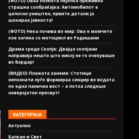
(ФОТО) Оваа позната пејачка преживеа
страшна сообраќајка: Автомобилот е
целосно уништен, првите детали ја
шокираа јавноста!
(ФОТО) Нека почива во мир: Ова е момчето
кое загина со мотоцикл во Радишани
Драма среде Скопје: Двајца скопјани
направија нешто што никој не го очекуваше
во Вардар!
(ВИДЕО) Плажата занеме: Стотици
непознати луѓе формираа синџир во водата
по една панична вест – а потоа следеше
неверојатен пресврт!
КАТЕГОРИЈА
Актуелно
Балкан и Свет