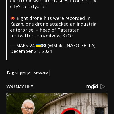
electronic warfare crashes in one of the
city's courtyards.
Eight drone hits were recorded in
Kazan, one drone attacked an industrial
enterprise, – head of Tatarstan
pic.twitter.com/mfvdwtKkOr
— MAKS 24
(@Maks_NAFO_FELLA)
December 21, 2024
Tags:
русија
украина