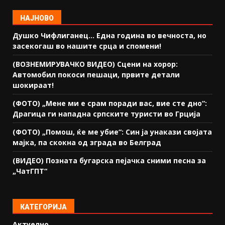
НАЈНОВО
Душко Чифлиганец… Eдна година во вечноста, но
засекогаш во нашите срца и спомени!
(ВОЗНЕМИРУВАЧКО ВИДЕО) Сцени на хорор:
Автомобил покоси пешаци, првите детали
шокираат!
(ФОТО) „Мене ми е срам поради вас, вие сте дно“:
Драгица ги нападна српските туристи во Грција
(ФОТО) „Помош, ќе ме убие“: Син ја унакази својата
мајка, па скокна од зграда во Белград
(ВИДЕО) Позната бугарска пејачка сними песна за
„ЧатГПТ“
КАТЕГОРИЈА
Актуелно