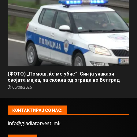
(ФОТО) „Помош, ќе ме убие“: Син ја унакази
својата мајка, па скокна од зграда во Белград
06/08/2026
КОНТАКТИРАЈ СО НАС:
info@gladiatorvesti.mk