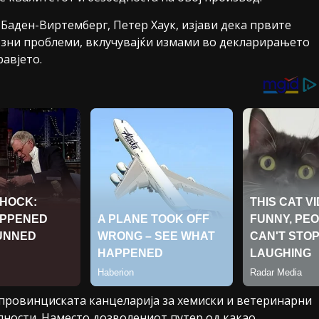
Баден-Виртемберг, Петер Хаук, изјави дека првите
озни проблеми, вклучувајќи измами во декларирањето
равјето.
провинциската канцеларија за хемиски и ветеринарни
ности. Наместо дозволениот путер од какао,