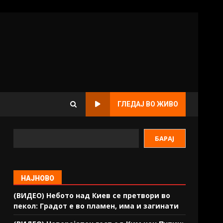
ГЛЕДАЈ ВО ЖИВО
БАРАЈ
НАЈНОВО
(ВИДЕО) Небото над Киев се претвори во
пекол: Градот е во пламен, има и загинати