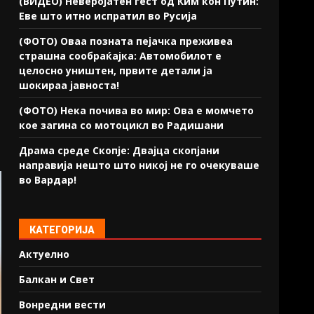
(ВИДЕО) Неверојатен гест од Ким кон Путин:
Еве што итно испратил во Русија
(ФОТО) Оваа позната пејачка преживеа
страшна сообраќајка: Автомобилот е
целосно уништен, првите детали ја
шокираа јавноста!
(ФОТО) Нека почива во мир: Ова е момчето
кое загина со мотоцикл во Радишани
Драма среде Скопје: Двајца скопјани
направија нешто што никој не го очекуваше
во Вардар!
КАТЕГОРИЈА
Актуелно
Балкан и Свет
Вонредни вести