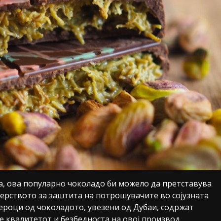
, ова популарно чоколадо би можело да претставува
ерството за заштита на потрошувачите во сојузната
роци од чоколадото, увезени од Дубаи, содржат
е квалитетот и безбедноста на овој производ.