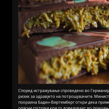
Според истражување спроведено во Германија
ризик за здравјето на потрошувачите. Минист
покраина Баден-Виртемберг откри дека приме
опасни состојки кои го доведуваат во прашањ