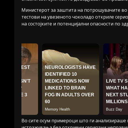
Министерот за заштита на потрошувачите во 
тестови на увезеното чоколадо откриле сери
на состојките и потенцијални опасности по зд
Во сите осум примероци што ги анализираше 
истражувања беа откриени сериозни неправил